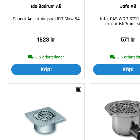
Ido Badrum AB
Jafo AB
Geberit Anslutningsböj IDO Glow 64
Jafo, GAS WC 7 STOR,
excentrisk 7mm, sto
1623 kr
571 kr
2-5 arbetsdagar
2-5 arbetsd
Köp!
Köp!