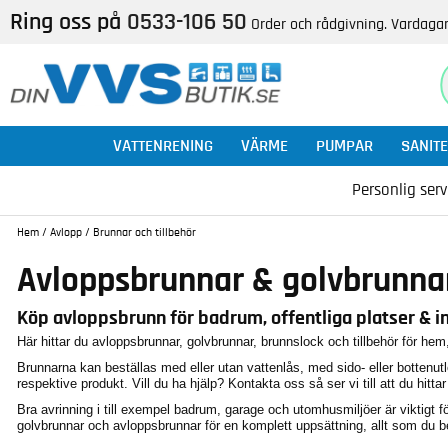
Ring oss på
0533-106 50
Order och rådgivning. Vardagar
VATTENRENING
VÄRME
PUMPAR
SANITE
Personlig serv
Hem
/
Avlopp
/
Brunnar och tillbehör
Avloppsbrunnar & golvbrunna
Köp avloppsbrunn för badrum, offentliga platser & in
Här hittar du avloppsbrunnar, golvbrunnar, brunnslock och tillbehör för hem,
Brunnarna kan beställas med eller utan vattenlås, med sido- eller bottenutlopp
respektive produkt. Vill du ha hjälp? Kontakta oss så ser vi till att du hitta
Bra avrinning i till exempel badrum, garage och utomhusmiljöer är viktigt för 
golvbrunnar och avloppsbrunnar för en komplett uppsättning, allt som du b