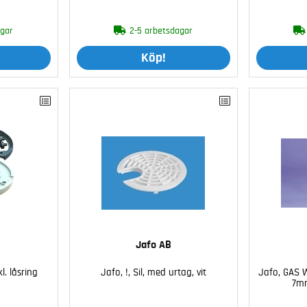
agar
2-5 arbetsdagar
Köp!
Jafo AB
l. låsring
Jafo, !, Sil, med urtag, vit
Jafo, GAS W
7mm