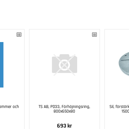
klammer och
TS AB, PD33, Förhöjningsring,
Sil, förstär
800x650x80
1500
693 kr