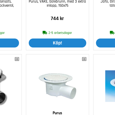
sinsats,
Purus, VÅKE, Golvbrunn, med 3 extra
Jafo, GV
ackventil,
inlopp, 150x75
tät
744 kr
agar
2-5 arbetsdagar
Köp!
Purus