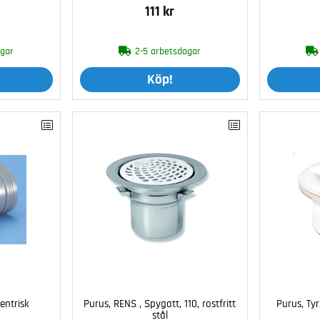
111 kr
agar
2-5 arbetsdagar
Köp!
entrisk
Purus, RENS , Spygatt, 110, rostfritt
Purus, Tyr
stål