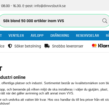
 08.00 - 16.30.
E-post:
info@dinvvsbutik.se
T
VENTILER
AVLOPP
DRÄNERING
RESERVDELAR
R
ice
Säker betalning
Snabba leveranser
r
dustri online
 offentliga platser och industri. Sortimentet består av kvalitetsmärken som bla
, och beroende på vilken miljö de ska installeras i väljer du gjutjärn, plast, pl
r rätt när det gäller avrinning och allt annat inom VVS.
och undvika att vatten blir kvar. Hos oss handlar du till bra priser från ett stor
ehöver!