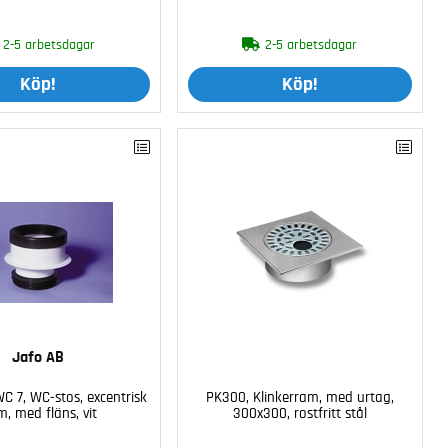
2-5 arbetsdagar
2-5 arbetsdagar
Köp!
Köp!
Jafo AB
C 7, WC-stos, excentrisk
PK300, Klinkerram, med urtag,
, med fläns, vit
300x300, rostfritt stål