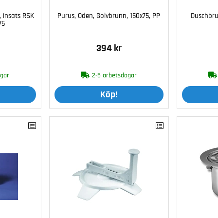
, insats RSK
Purus, Oden, Golvbrunn, 150x75, PP
Duschbru
75
394 kr
agar
2-5 arbetsdagar
Köp!