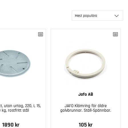
Mest populära
Jafo AB
kt, utan urtag, 220, L 15,
JAFO Klämring för äldre
 kg, rostfritt stål
golvbrunnar. Ställ-Spännbar.
1890 kr
105 kr