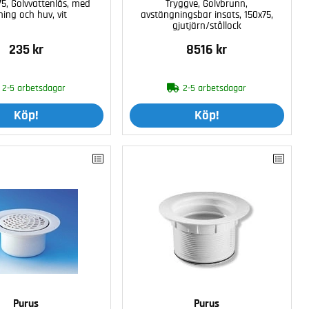
75, Golvvattenlås, med
Tryggve, Golvbrunn,
ning och huv, vit
avstängningsbar insats, 150x75,
gjutjärn/stållock
235 kr
8516 kr
2-5 arbetsdagar
2-5 arbetsdagar
Köp!
Köp!
Purus
Purus