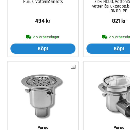
Purus, Vattenlåsinsats
Flexi NOOD, Vattenlå
vattenlås,luktstopp,b
DN110, PP
494 kr
821 kr
2-5 arbetsdagar
2-5 arbetsd
Köp!
Köp!
Purus
Purus