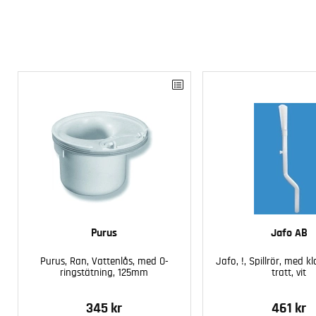
Purus
Jafo AB
Purus, Ran, Vattenlås, med O-
Jafo, !, Spillrör, med 
ringstätning, 125mm
tratt, vit
345 kr
461 kr