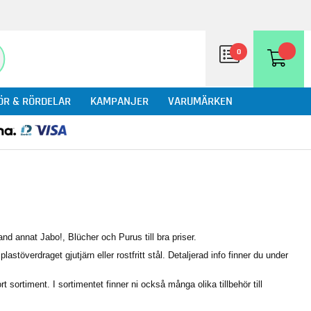
0
ÖR & RÖRDELAR
KAMPANJER
VARUMÄRKEN
nd annat Jabo!, Blücher och Purus till bra priser.
astöverdraget gjutjärn eller rostfritt stål. Detaljerad info finner du under
t sortiment. I sortimentet finner ni också många olika tillbehör till