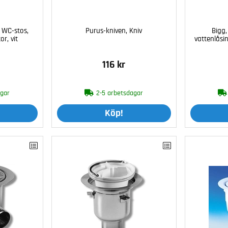
 WC-stos,
Purus-kniven, Kniv
Bigg,
r, vit
vattenlåsins
116 kr
agar
2-5 arbetsdagar
Köp!