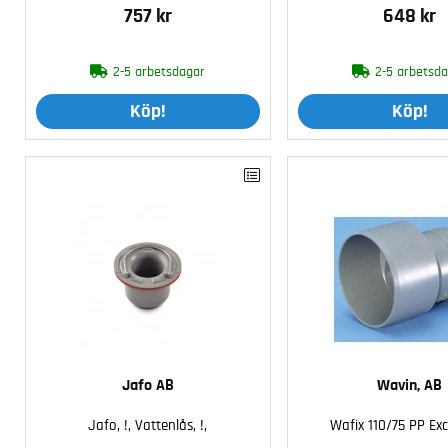
757 kr
648 kr
2-5 arbetsdagar
2-5 arbetsd
Köp!
Köp!
Jafo AB
Wavin, AB
Jafo, !, Vattenlås, !,
Wafix 110/75 PP Exc