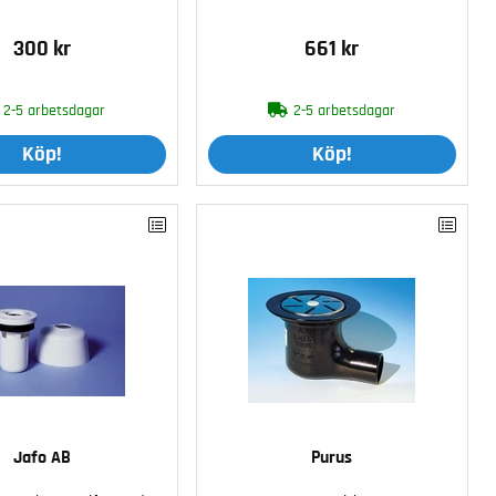
300 kr
661 kr
2-5 arbetsdagar
2-5 arbetsdagar
Köp!
Köp!
Jafo AB
Purus