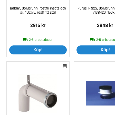
Balder, Golvbrunn, rostfri insats och
Purus, F 92S, Golvbrunn
sil, 150x75, rostfritt stål
7138420, 150x
2916 kr
2848 kr
2-5 arbetsdagar
2-5 arbetsd
Köp!
Köp!