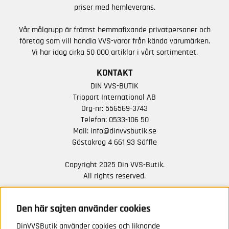
priser med hemleverans.
Vår målgrupp är främst hemmafixande privatpersoner och
företag som vill handla VVS-varor från kända varumärken.
Vi har idag cirka 50 000 artiklar i vårt sortimentet.
KONTAKT
DIN VVS-BUTIK
Triopart International AB
Org-nr: 556569-3743
Telefon:
0533-106 50
Mail:
info@dinvvsbutik.se
Göstakrog 4 661 93 Säffle
Copyright 2025 Din VVS-Butik.
All rights reserved.
HÅLL DIG UPPDATERAD MED ERBJUDANDEN OCH
NYHETER FRÅN OSS
Den här sajten använder cookies
DinVVSButik använder cookies och liknande