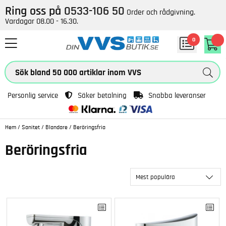
Ring oss på
0533-106 50
Order och rådgivning.
Vardagar 08.00 - 16.30.
0
Personlig service
Säker betalning
Snabba leveranser
Hem
/
Sanitet
/
Blandare
/
Beröringsfria
Beröringsfria
Mest populära