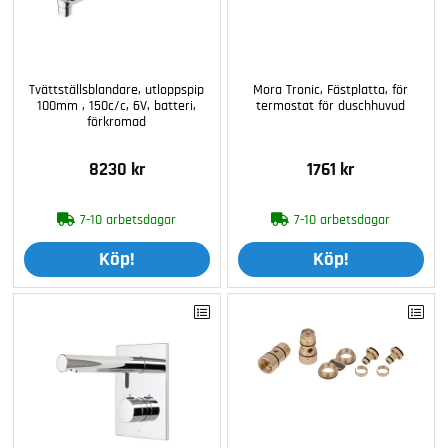
Tvättställsblandare, utloppspip
Mora Tronic, Fästplatta, för
100mm , 150c/c, 6V, batteri,
termostat för duschhuvud
förkromad
8230 kr
1761 kr
7-10 arbetsdagar
7-10 arbetsdagar
Köp!
Köp!