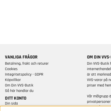
VANLIGA FRÅGOR
OM DIN VVS-
Betalning, frakt och returer
Din VVS-Butik 
Cookies
internethandel
Integritetspolicy - GDPR
är att marknad
Köpvillkor
VVS-varor på n
Om Din VVS-Butik
priser med hem
Så här handlar du
Vår målgrupp 
DITT KONTO
privatpersoner
Din sida
varor från kän
Skapa nytt konto