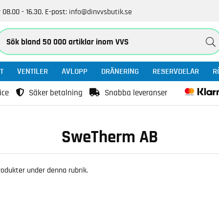
 08.00 - 16.30.
E-post:
info@dinvvsbutik.se
T
VENTILER
AVLOPP
DRÄNERING
RESERVDELAR
R
ice
Säker betalning
Snabba leveranser
SweTherm AB
 produkter under denna rubrik.