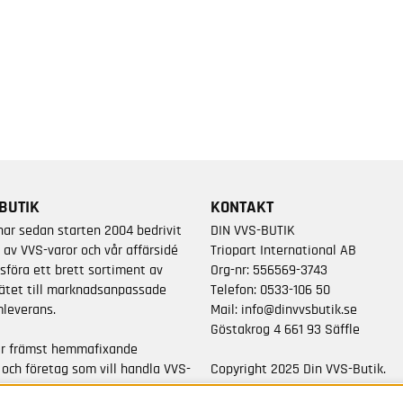
BUTIK
KONTAKT
har sedan starten 2004 bedrivit
DIN VVS-BUTIK
 av VVS-varor och vår affärsidé
Triopart International AB
sföra ett brett sortiment av
Org-nr: 556569-3743
ätet till marknadsanpassade
Telefon:
0533-106 50
leverans.
Mail:
info@dinvvsbutik.se
Göstakrog 4 661 93 Säffle
är främst hemmafixande
 och företag som vill handla VVS-
Copyright 2025 Din VVS-Butik.
da varumärken.
All rights reserved.