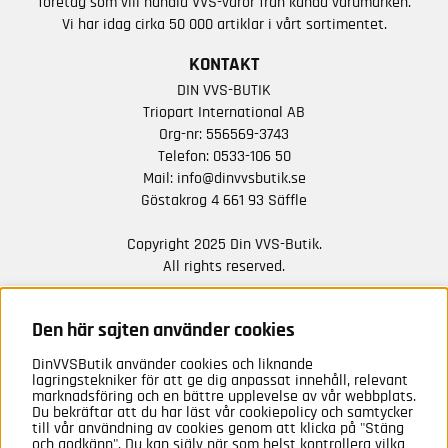
företag som vill handla VVS-varor från kända varumärken.
Vi har idag cirka 50 000 artiklar i vårt sortimentet.
KONTAKT
DIN VVS-BUTIK
Triopart International AB
Org-nr: 556569-3743
Telefon:
0533-106 50
Mail:
info@dinvvsbutik.se
Göstakrog 4 661 93 Säffle
Copyright 2025 Din VVS-Butik.
All rights reserved.
HÅLL DIG UPPDATERAD MED ERBJUDANDEN OCH
NYHETER FRÅN OSS
Den här sajten använder cookies
DinVVSButik använder cookies och liknande
Anmäl mig
lagringstekniker för att ge dig anpassat innehåll, relevant
marknadsföring och en bättre upplevelse av vår webbplats.
Du bekräftar att du har läst vår cookiepolicy och samtycker
till vår användning av cookies genom att klicka på "Stäng
och godkänn". Du kan själv när som helst kontrollera vilka