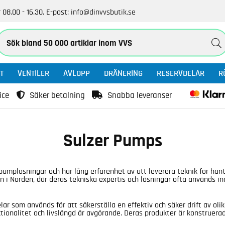
 08.00 - 16.30.
E-post:
info@dinvvsbutik.se
T
VENTILER
AVLOPP
DRÄNERING
RESERVDELAR
R
ice
Säker betalning
Snabba leveranser
Sulzer Pumps
umplösningar och har lång erfarenhet av att leverera teknik för hant
en i Norden, där deras tekniska expertis och lösningar ofta används in
r som används för att säkerställa en effektiv och säker drift av oli
ionalitet och livslängd är avgörande. Deras produkter är konstruerad