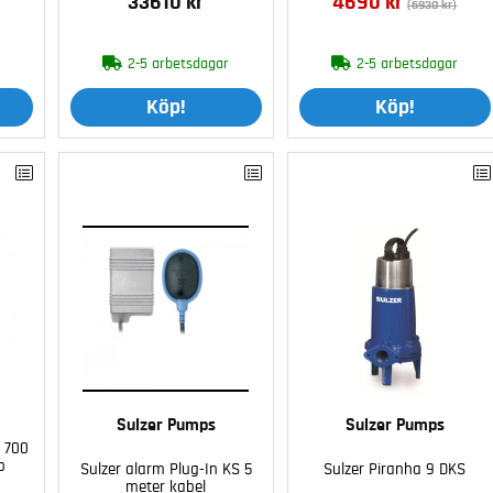
33610 kr
4690 kr
(6930 kr)
r
2-5 arbetsdagar
2-5 arbetsdagar
Köp!
Köp!
Sulzer Pumps
Sulzer Pumps
 700
p
Sulzer alarm Plug-In KS 5
Sulzer Piranha 9 DKS
meter kabel