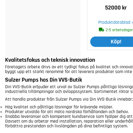
52000 kr
Produktdatablad 
2-5 arbetsdaga
Köp!
Kvalitetsfokus och teknisk innovation
Företagets arbete drivs av ett tydligt fokus på kvalitet och inno
byggt upp ett starkt renommé för att leverera produkter som inte 
Sulzer Pumps hos Din VVS-Butik
Din VVS-Butik erbjuder ett urval av Sulzer Pumps pålitliga lösning
industriella tillämpningar och avloppssystem. Sortimentet riktar s
Att handla produkter från Sulzer Pumps via Din VVS-Butik innebär:
Hög kvalitet och pålitliga lösningar för krävande miljöer.
Produkter utvalda för att möta nordiska förhållanden och behov.
Snabba leveranser och kompetent kundservice som hjälper dig att
Oavsett om du arbetar med installation, reparation eller underhål
förbättra prestandan och livslängden på dina befintliga system.