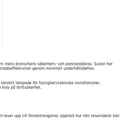
 att möta branschens säkerhets- och prestandakrav. Sulzer har
ostnadseffektivitet genom minimalt underhållsbehov.
särskilt lämpade för fastighetstekniska installationer,
 krav på driftsäkerhet.
 lever upp till förväntningarna. Upptäck hur rätt reservdelar kan