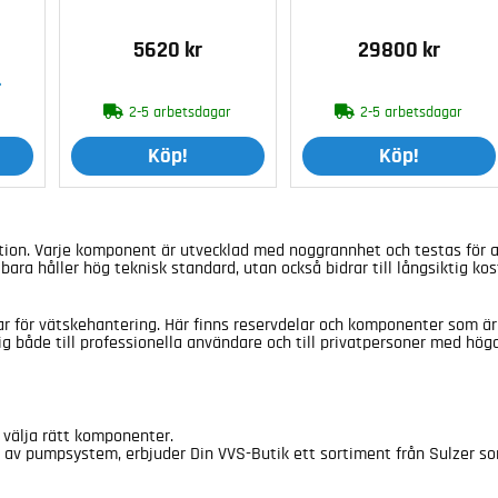
5620 kr
29800 kr
»
r
2-5 arbetsdagar
2-5 arbetsdagar
Köp!
Köp!
vation. Varje komponent är utvecklad med noggrannhet och testas för
bara håller hög teknisk standard, utan också bidrar till långsiktig k
ar för vätskehantering. Här finns reservdelar och komponenter som är 
ig både till professionella användare och till privatpersoner med höga
 välja rätt komponenter.
l av pumpsystem, erbjuder Din VVS-Butik ett sortiment från Sulzer som