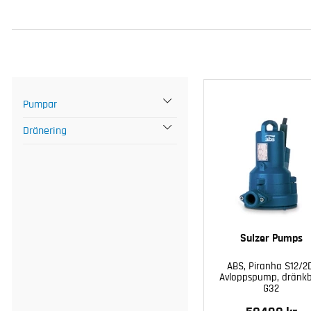
Pumpar
Dränering
Sulzer Pumps
ABS, Piranha S12/2
Avloppspump, dränkb
G32