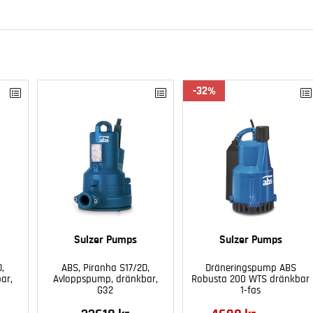
32
Sulzer Pumps
Sulzer Pumps
D,
ABS, Piranha S17/2D,
Dräneringspump ABS
ar,
Avloppspump, dränkbar,
Robusta 200 WTS dränkbar
G32
1-fas