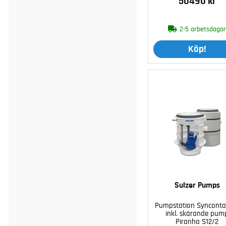
50490 kr
2-5 arbetsdaga
Köp!
Sulzer Pumps
Pumpstation Synconta
inkl. skärande pum
Piranha S12/2