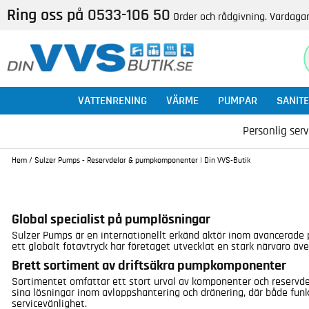
Ring oss på
0533-106 50
Order och rådgivning. Vardagar
VATTENRENING
VÄRME
PUMPAR
SANITE
Personlig serv
Hem
/
Sulzer Pumps - Reservdelar & pumpkomponenter | Din VVS-Butik
Global specialist på pumplösningar
Sulzer Pumps är en internationellt erkänd aktör inom avancerade p
ett globalt fotavtryck har företaget utvecklat en stark närvaro äv
Brett sortiment av driftsäkra pumpkomponenter
Sortimentet omfattar ett stort urval av komponenter och reservdela
sina lösningar inom avloppshantering och dränering, där både funkt
servicevänlighet.