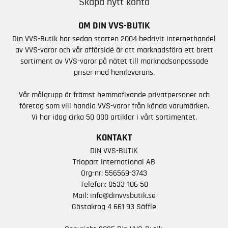
Skapa nytt konto
OM DIN VVS-BUTIK
Din VVS-Butik har sedan starten 2004 bedrivit internethandel
av VVS-varor och vår affärsidé är att marknadsföra ett brett
sortiment av VVS-varor på nätet till marknadsanpassade
priser med hemleverans.
Vår målgrupp är främst hemmafixande privatpersoner och
företag som vill handla VVS-varor från kända varumärken.
Vi har idag cirka 50 000 artiklar i vårt sortimentet.
KONTAKT
DIN VVS-BUTIK
Triopart International AB
Org-nr: 556569-3743
Telefon:
0533-106 50
Mail:
info@dinvvsbutik.se
Göstakrog 4 661 93 Säffle