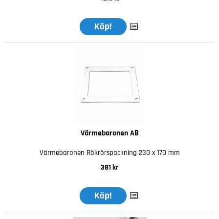
Köp!
Värmebaronen AB
Värmebaronen Rökrörspackning 230 x 170 mm
381 kr
Köp!