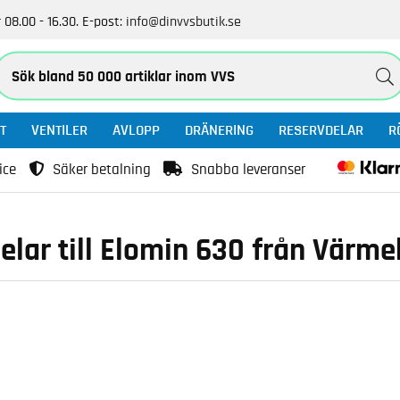
 08.00 - 16.30.
E-post:
info@dinvvsbutik.se
T
VENTILER
AVLOPP
DRÄNERING
RESERVDELAR
R
ice
Säker betalning
Snabba leveranser
elar till Elomin 630 från Värm