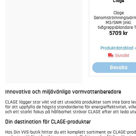
Clage
Clage
Genomströmningsvär
M3/SNM (inkl.
tvågreppsblandare T
5709 kr
Produktdatablad 
Slutsåld
Bevaka
Innovativa och miljövänliga varmvattenberedare
CLAGE lägger stor vikt vid att utveckla produkter som inte bara l
för att uppfylla de högsta standarderna för energieffektivitet, vi
och ett starkt fokus på hållbarhet strävar CLAGE efter att leda u
Din destination för CLAGE-produkter
Hos Din VVS-butik hittar du ett komplett sortiment av CLAGE-prod