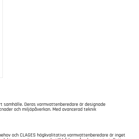
bart samhälle. Deras varmvattenberedare är designade
ostnader och miljöpåverkan. Med avancerad teknik
S-behov och CLAGES högkvalitativa varmvattenberedare är inget