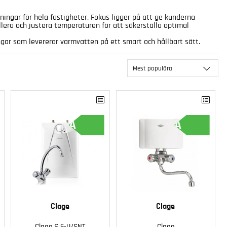
ngar för hela fastigheter. Fokus ligger på att ge kunderna
era och justera temperaturen för att säkerställa optimal
ngar som levererar varmvatten på ett smart och hållbart sätt.
Mest populära
A
A
Clage
Clage
Clage S 5-U/SNT
Clage