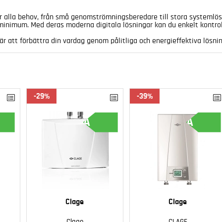
lla behov, från små genomströmningsberedare till stora systemlösni
inimum. Med deras moderna digitala lösningar kan du enkelt kontroll
är att förbättra din vardag genom pålitliga och energieffektiva lösni
29
39
A
A
Clage
Clage
Clage
CLAGE