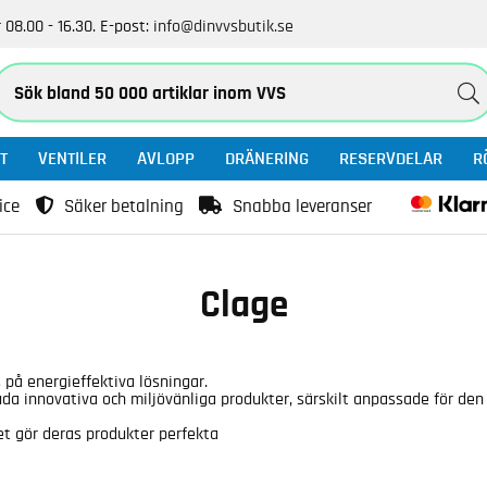
 08.00 - 16.30.
E-post:
info@dinvvsbutik.se
T
VENTILER
AVLOPP
DRÄNERING
RESERVDELAR
R
ice
Säker betalning
Snabba leveranser
Clage
på energieffektiva lösningar.
da innovativa och miljövänliga produkter, särskilt anpassade för de
t gör deras produkter perfekta