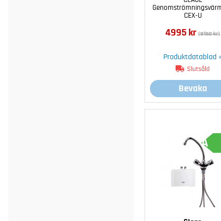
Genomströmningsvär
CEX-U
4995 kr
(8160 kr)
Produktdatablad 
Slutsåld
Bevaka
A