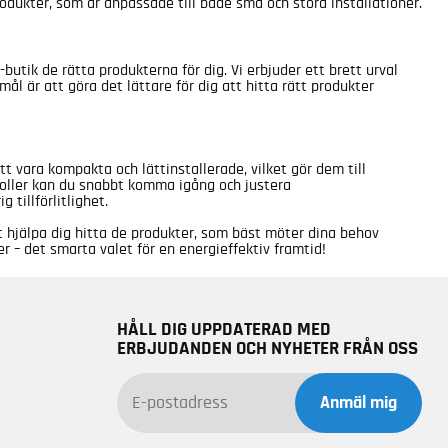
odukter, som är anpassade till både små och stora installationer.
butik de rätta produkterna för dig. Vi erbjuder ett brett urval
l är att göra det lättare för dig att hitta rätt produkter
 vara kompakta och lättinstallerade, vilket gör dem till
troller kan du snabbt komma igång och justera
tillförlitlighet.
tt hjälpa dig hitta de produkter, som bäst möter dina behov
r – det smarta valet för en energieffektiv framtid!
HÅLL DIG UPPDATERAD MED
ERBJUDANDEN OCH NYHETER FRÅN OSS
Anmäl mig