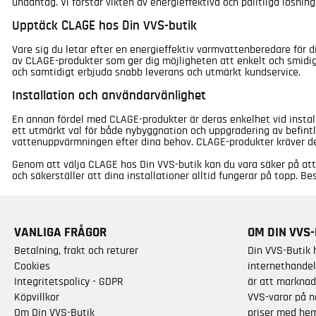
undantag. Vi förstår vikten av energieffektiva och pålitliga lösn
Upptäck CLAGE hos Din VVS-butik
Vare sig du letar efter en energieffektiv varmvattenberedare för di
av CLAGE-produkter som ger dig möjligheten att enkelt och smidigt 
och samtidigt erbjuda snabb leverans och utmärkt kundservice.
Installation och användarvänlighet
En annan fördel med CLAGE-produkter är deras enkelhet vid install
ett utmärkt val för både nybyggnation och uppgradering av befintl
vattenuppvärmningen efter dina behov. CLAGE-produkter kräver dess
Genom att välja CLAGE hos Din VVS-butik kan du vara säker på att d
och säkerställer att dina installationer alltid fungerar på topp. 
VANLIGA FRÅGOR
OM DIN VVS-
Betalning, frakt och returer
Din VVS-Butik 
Cookies
internethandel
Integritetspolicy - GDPR
är att marknad
Köpvillkor
VVS-varor på n
Om Din VVS-Butik
priser med hem