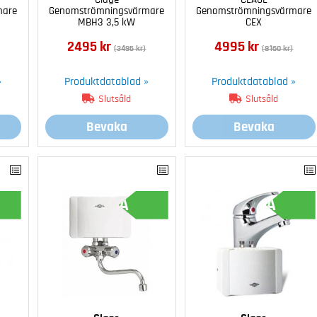
mare
Genomströmningsvärmare
Genomströmningsvärmare
MBH3 3,5 kW
CEX
2495 kr
4995 kr
(3495 kr)
(8160 kr)
»
Produktdatablad »
Produktdatablad »
Slutsåld
Slutsåld
Bevaka
Bevaka
A
A