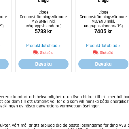
Clage
Clage
Clage
Clage
mare
Genomströmningsvärmare
Genomströmningsvärmare
M3/SMB (inkl.
M3/END (inkl.
S)
tvågreppsblandare )
engreppsblandare TS)
5733 kr
7405 kr
»
Produktdatablad »
Produktdatablad »
Slutsåld
Slutsåld
Bevaka
Bevaka
evererar komfort och bekvämlighet utan även bidrar till ett mer håll
lket gör dem till ett utmärkt val för dig som vill minska både energik
tvecklingen av nästa generations varmvattenlösningar.
ukter. Vårt mål är att erbjuda dig de bästa lösningarna för dina VV