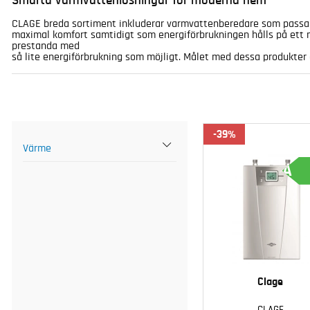
Smarta varmvattenlösningar för moderna hem
CLAGE breda sortiment inkluderar varmvattenberedare som passar a
maximal komfort samtidigt som energiförbrukningen hålls på ett m
prestanda med
så lite energiförbrukning som möjligt. Målet med dessa produkter 
39
Värme
A
Clage
CLAGE