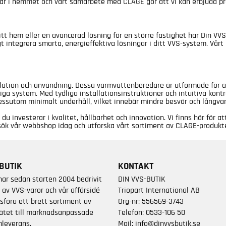
ingar i hemmet och vårt samarbete med CLAGE gör att vi kan erbjuda pr
tt hem eller en avancerad lösning för en större fastighet har Din VVS-
integrera smarta, energieffektiva lösningar i ditt VVS-system. Vårt må
ation och användning. Dessa varmvattenberedare är utformade för att
iga system. Med tydliga installationsinstruktioner och intuitiva kon
utom minimalt underhåll, vilket innebär mindre besvär och långvarig 
u investerar i kvalitet, hållbarhet och innovation. Vi finns här för a
Besök vår webbshop idag och utforska vårt sortiment av CLAGE-produkte
BUTIK
KONTAKT
har sedan starten 2004 bedrivit
DIN VVS-BUTIK
 av VVS-varor och vår affärsidé
Triopart International AB
sföra ett brett sortiment av
Org-nr: 556569-3743
ätet till marknadsanpassade
Telefon:
0533-106 50
leverans.
Mail:
info@dinvvsbutik.se