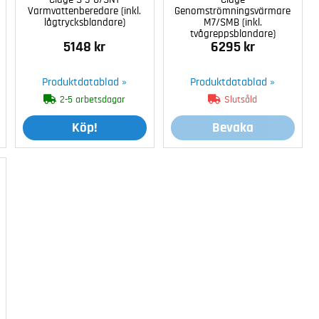
Varmvattenberedare (inkl.
Genomströmningsvärmare
lågtrycksblandare)
M7/SMB (inkl.
tvågreppsblandare)
5148 kr
6295 kr
Produktdatablad »
Produktdatablad »
2-5 arbetsdagar
Slutsåld
Köp!
Bevaka