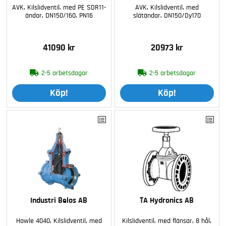
AVK, Kilslidventil, med PE SDR11-
AVK, Kilslidventil, med
ändar, DN150/160, PN16
slätändar, DN150/Dy170
41090 kr
20973 kr
2-5 arbetsdagar
2-5 arbetsdagar
Köp!
Köp!
Industri Belos AB
TA Hydronics AB
Hawle 4040, Kilslidventil, med
Kilslidventil, med flänsar, 8 hål,