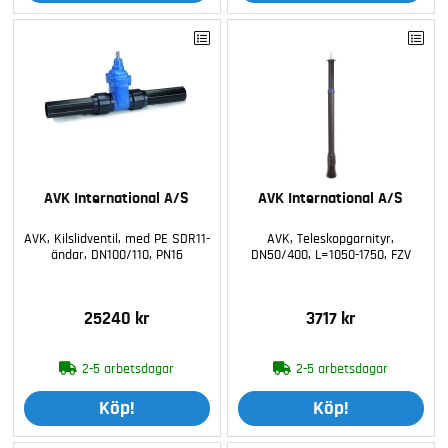
AVK International A/S
AVK International A/S
AVK, Kilslidventil, med PE SDR11-
AVK, Teleskopgarnityr,
ändar, DN100/110, PN16
DN50/400, L=1050-1750, FZV
25240 kr
3717 kr
2-5 arbetsdagar
2-5 arbetsdagar
Köp!
Köp!