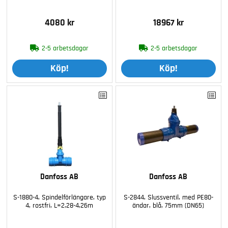
4080 kr
18967 kr
2-5 arbetsdagar
2-5 arbetsdagar
Köp!
Köp!
Danfoss AB
Danfoss AB
S-1880-4, Spindelförlängare, typ
S-2844, Slussventil, med PE80-
4, rostfri, L=2,28-4,26m
ändar, blå, 75mm (DN65)