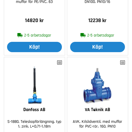
muffar för PE/PVC, 63
DN100, PN10/16
14820 kr
12238 kr
2-5 arbetsdagar
2-5 arbetsdagar
Köp!
Köp!
Danfoss AB
VA Teknik AB
S-1880, Teleskopförlängning, typ
AVK, Kilslidventil, med muffar
1, zink, L=0,71-1,18m
för PVC-rör, 160, PN10