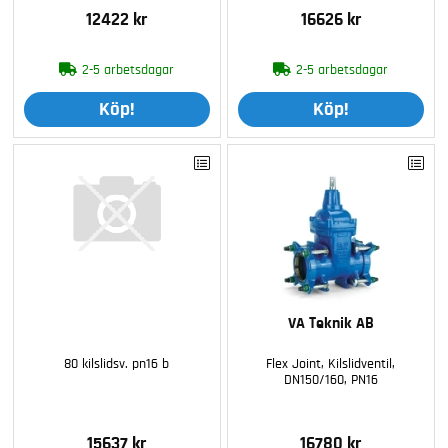
12422 kr
16626 kr
2-5 arbetsdagar
2-5 arbetsdagar
Köp!
Köp!
VA Teknik AB
80 kilslidsv. pn16 b
Flex Joint, Kilslidventil,
DN150/160, PN16
15637 kr
16780 kr