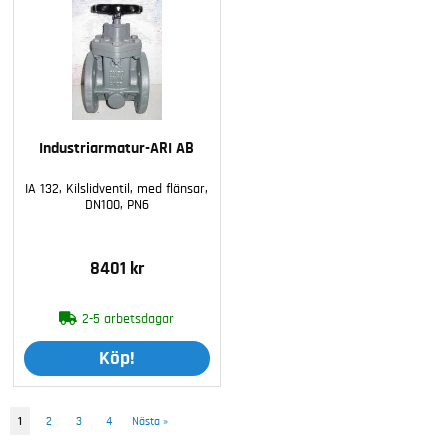
Industriarmatur-ARI AB
IA 132, Kilslidventil, med flänsar,
DN100, PN6
8401 kr
2-5 arbetsdagar
Köp!
1
2
3
4
Nästa
»