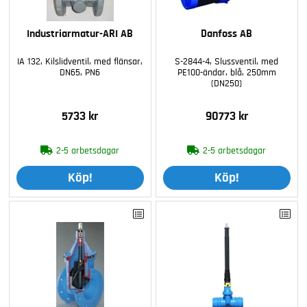
Industriarmatur-ARI AB
Danfoss AB
IA 132, Kilslidventil, med flänsar,
S-2844-4, Slussventil, med
DN65, PN6
PE100-ändar, blå, 250mm
(DN250)
5733 kr
90773 kr
2-5 arbetsdagar
2-5 arbetsdagar
Köp!
Köp!