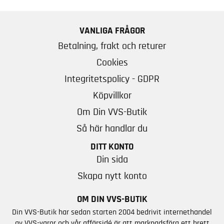
VANLIGA FRÅGOR
Betalning, frakt och returer
Cookies
Integritetspolicy - GDPR
Köpvillkor
Om Din VVS-Butik
Så här handlar du
DITT KONTO
Din sida
Skapa nytt konto
OM DIN VVS-BUTIK
Din VVS-Butik har sedan starten 2004 bedrivit internethandel
av VVS-varor och vår affärsidé är att marknadsföra ett brett