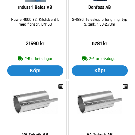
Industri Belos AB
Danfoss AB
Hawle 4000 E2, Kilslidventil,
S-1880, Teleskopförlängning, typ
med flänsar, DN150
3, zink, 1,50-2,70m
21690 kr
5781 kr
2-5 arbetsdagar
2-5 arbetsdagar
Köp!
Köp!
VA Teknik AB
VA Teknik AB