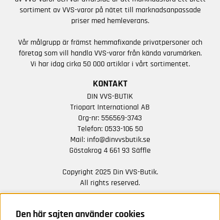
sortiment av VVS-varor på nätet till marknadsanpassade
priser med hemleverans.
Vår målgrupp är främst hemmafixande privatpersoner och
företag som vill handla VVS-varor från kända varumärken.
Vi har idag cirka 50 000 artiklar i vårt sortimentet.
KONTAKT
DIN VVS-BUTIK
Triopart International AB
Org-nr: 556569-3743
Telefon:
0533-106 50
Mail:
info@dinvvsbutik.se
Göstakrog 4 661 93 Säffle
Copyright 2025 Din VVS-Butik.
All rights reserved.
HÅLL DIG UPPDATERAD MED ERBJUDANDEN OCH
NYHETER FRÅN OSS
Den här sajten använder cookies