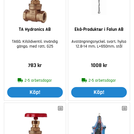
TA Hydronics AB
Ekå-Produkter i Falun AB
TA60, Kilslidventil, invändig
Avstängningsnyckel, svart, hylsa
gänga, med ratt, G25
12.8-14 mm, L=650mm, stål
783 kr
1008 kr
2-5 arbetsdagar
2-5 arbetsdagar
Köp!
Köp!