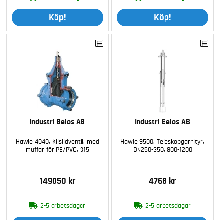
Köp!
Köp!
Industri Belos AB
Industri Belos AB
Hawle 4040, Kilslidventil, med
Hawle 9500, Teleskopgarnityr,
muffar för PE/PVC, 315
DN250-350, 800-1200
149050 kr
4768 kr
2-5 arbetsdagar
2-5 arbetsdagar