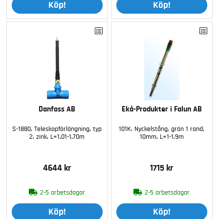
Köp!
Köp!
Danfoss AB
Ekå-Produkter i Falun AB
S-1880, Teleskopförlängning, typ
101K, Nyckelstång, grön 1 rand,
2, zink, L=1,01-1,70m
10mm, L=1-1,9m
4644 kr
1715 kr
2-5 arbetsdagar
2-5 arbetsdagar
Köp!
Köp!