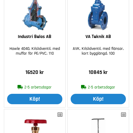
Industri Belos AB
VA Teknik AB
Hawle 4040, Kilslidventil, med
AVK, Kilslidventil, med flänsar,
muffar för PE/PVC, 110
kort bygglängd, 100
16520 kr
10845 kr
2-5 arbetsdagar
2-5 arbetsdagar
Köp!
Köp!