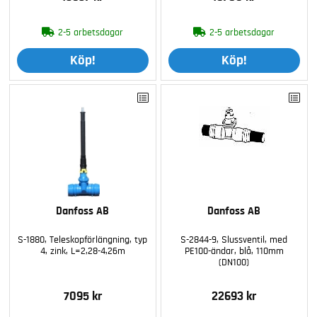
2-5 arbetsdagar
2-5 arbetsdagar
Köp!
Köp!
Danfoss AB
Danfoss AB
S-1880, Teleskopförlängning, typ
S-2844-9, Slussventil, med
4, zink, L=2,28-4,26m
PE100-ändar, blå, 110mm
(DN100)
7095 kr
22693 kr