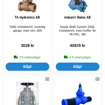
TA Hydronics AB
Industri Belos AB
TA60, Kilslidventil, invändig
Hawle 4040 System 2000,
gänga, med ratt, G65
Kilslidventil, med muffar för
PE/PVC, 180
3028 kr
40670 kr
2-5 arbetsdagar
2-5 arbetsdagar
Köp!
Köp!