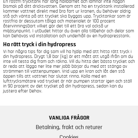
En rostfri trycktank har lång hållbarhet och lämnar inte någon
bismak på ditt dricksvatten. Genom att ha en trycktank installerad
kommer vattnet direkt med bra fart ur kranen, du behöver aldrig
stå och vänta på att trycket ska byggas upp. Trycktankar som är
rostfria är dessutom tåliga och materialet är 100 procent
återvinningsbart vilket gör det till ett bra val också ur
miljösynpunkt. I utbudet hittar du även alla tillbehör och delar som
kan behövas vid installation och underhåll av en hydropresstank.
Ha rätt tryck i din hydropress
Vi har några tips för dig som vill ha hjälp med att hitta rätt tryck i
din hydropress. Drygt 1,8 bar (kg) är ett mått att utgå ifrån om du
inte vill testa dig fram och räkna. Vill du hitta det bästa trycket och
är redo att lägga ner lite mer jobb börjar du med att stänga av
strömmen till vattenpumpen. Vrid upp en kran och låt den stå
öppen tills att vattnet har slutat rinna. Kolla med en
lufttrycksmätare vad trycket är när pumpen startar igen och ställ
in 90 procent av det trycket på din hydropress, sedan kan du
justera efter behov.
VANLIGA FRÅGOR
Betalning, frakt och returer
Cookies