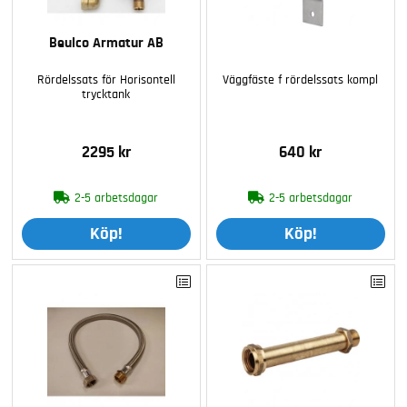
Beulco Armatur AB
Rördelssats för Horisontell
Väggfäste f rördelssats kompl
trycktank
2295 kr
640 kr
2-5 arbetsdagar
2-5 arbetsdagar
Köp!
Köp!