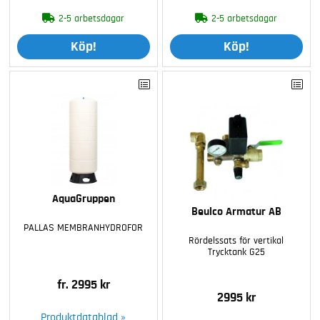
2-5 arbetsdagar
2-5 arbetsdagar
Köp!
Köp!
AquaGruppen
Beulco Armatur AB
PALLAS MEMBRANHYDROFOR
Rördelssats för vertikal
Trycktank G25
fr. 2995 kr
2995 kr
Produktdatablad »