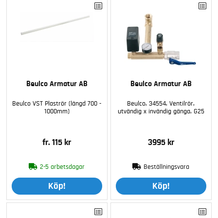
Beulco Armatur AB
Beulco Armatur AB
Beulco VST Plaströr (längd 700 -
Beulco, 34554, Ventilrör,
1000mm)
utvändig x invändig gänga, G25
fr. 115 kr
3995 kr
2-5 arbetsdagar
Beställningsvara
Köp!
Köp!