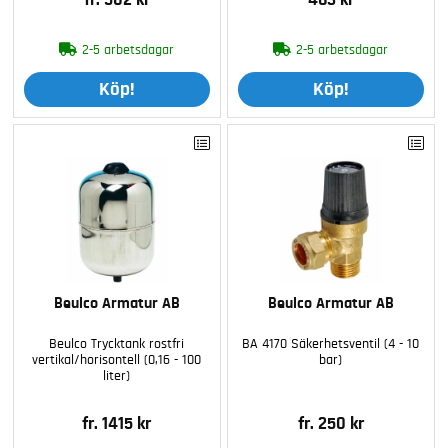
fr. 502 kr
463 kr
2-5 arbetsdagar
2-5 arbetsdagar
Köp!
Köp!
Beulco Armatur AB
Beulco Armatur AB
Beulco Trycktank rostfri
BA 4170 Säkerhetsventil (4 - 10
vertikal/horisontell (0,16 - 100
bar)
liter)
fr. 1415 kr
fr. 250 kr