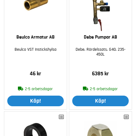
Beulco Armatur AB
Debe Pumpar AB
Beulco VST Instickshylsa
Debe, Rördelssats, G40, 235-
450L
46 kr
6385 kr
2-5 arbetsdagar
2-5 arbetsdagar
Köp!
Köp!