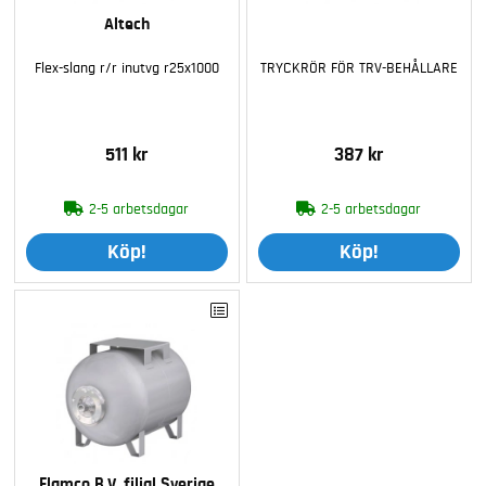
Altech
Flex-slang r/r inutvg r25x1000
TRYCKRÖR FÖR TRV-BEHÅLLARE
511 kr
387 kr
2-5 arbetsdagar
2-5 arbetsdagar
Köp!
Köp!
Flamco B.V, filial Sverige