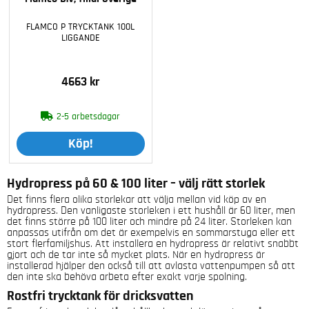
FLAMCO P TRYCKTANK 100L
LIGGANDE
4663 kr
2-5 arbetsdagar
Köp!
Hydropress på 60 & 100 liter – välj rätt storlek
Det finns flera olika storlekar att välja mellan vid köp av en
hydropress. Den vanligaste storleken i ett hushåll är 60 liter, men
det finns större på 100 liter och mindre på 24 liter. Storleken kan
anpassas utifrån om det är exempelvis en sommarstuga eller ett
stort flerfamiljshus. Att installera en hydropress är relativt snabbt
gjort och de tar inte så mycket plats. När en hydropress är
installerad hjälper den också till att avlasta vattenpumpen så att
den inte ska behöva arbeta efter exakt varje spolning.
Rostfri trycktank för dricksvatten