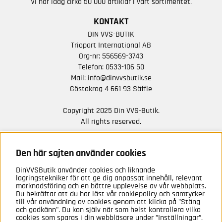
Vi har idag cirka 50 000 artiklar i vårt sortimentet.
KONTAKT
DIN VVS-BUTIK
Triopart International AB
Org-nr: 556569-3743
Telefon:
0533-106 50
Mail:
info@dinvvsbutik.se
Göstakrog 4 661 93 Säffle
Copyright 2025 Din VVS-Butik.
All rights reserved.
HÅLL DIG UPPDATERAD MED ERBJUDANDEN OCH
NYHETER FRÅN OSS
Den här sajten använder cookies
DinVVSButik använder cookies och liknande
Anmäl mig
lagringstekniker för att ge dig anpassat innehåll, relevant
marknadsföring och en bättre upplevelse av vår webbplats.
Du bekräftar att du har läst vår cookiepolicy och samtycker
till vår användning av cookies genom att klicka på "Stäng
och godkänn". Du kan själv när som helst kontrollera vilka
cookies som sparas i din webbläsare under ”Inställningar”.