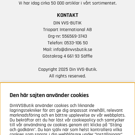
Vi har idag cirka 50 000 artiklar i vårt sortimentet.
KONTAKT
DIN VVS-BUTIK
Triopart International AB
Org-nr: 556569-3743
Telefon:
0533-106 50
Mail:
info@dinvvsbutik.se
Göstakrog 4 661 93 Säffle
Copyright 2025 Din VVS-Butik.
All rights reserved.
HÅLL DIG UPPDATERAD MED ERBJUDANDEN OCH
NYHETER FRÅN OSS
Den här sajten använder cookies
DinVVSButik använder cookies och liknande
Anmäl mig
lagringstekniker för att ge dig anpassat innehåll, relevant
marknadsföring och en bättre upplevelse av vår webbplats.
Du bekräftar att du har läst vår cookiepolicy och samtycker
till vår användning av cookies genom att klicka på "Stäng
och godkänn". Du kan själv när som helst kontrollera vilka
cookies som sparas i din webbläsare under ”Inställningar”.