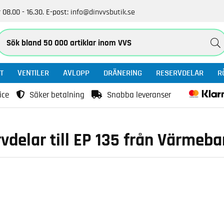
 08.00 - 16.30.
E-post:
info@dinvvsbutik.se
T
VENTILER
AVLOPP
DRÄNERING
RESERVDELAR
R
ice
Säker betalning
Snabba leveranser
vdelar till EP 135 från Värmeb