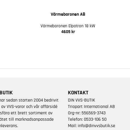
Värmebaronen AB
Värmebaronen Elpatron 18 kW
4605 kr
BUTIK
KONTAKT
har sedan starten 2004 bedrivit
DIN VVS-BUTIK
 av VVS-varor och vår affärsidé
Triopart International AB
sföra ett brett sortiment av
Org-nr: 556569-3743
ätet till marknadsanpassade
Telefon:
0533-106 50
leverans.
Mail:
info@dinvvsbutik.se