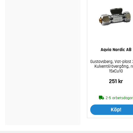
Aqvia Nordic AB
Gustavsberg, Vat-plast 
Kulventil/övergång, r
15xCu10
251 kr
2-5 arbetsdaga
Köp!