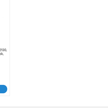
2130,
ak,
r