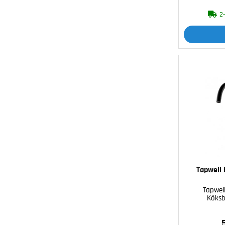
2
Tapwell 
Tapwell
Köksb