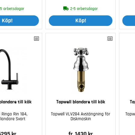
-5 arbetsdagar
2-5 arbetsdagar
Köp!
Köp!
blandare till kök
Tapwell blandare till kök
Ta
 Ringo Rin 184,
Tapwell VLV284 Avstängning för
Tapw
landare Svart
Diskmaskin
5295 kr
fr. 1430 kr