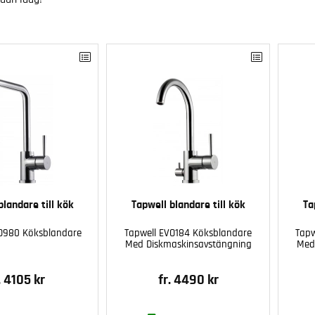
blandare till kök
Tapwell blandare till kök
Ta
O980 Köksblandare
Tapwell EVO184 Köksblandare
Tapw
Med Diskmaskinsavstängning
Med
. 4105 kr
fr. 4490 kr