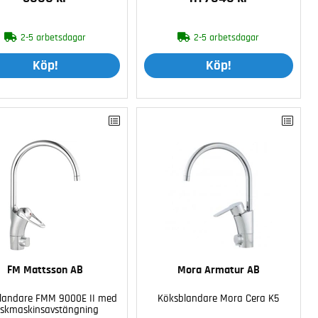
2-5 arbetsdagar
2-5 arbetsdagar
Köp!
Köp!
FM Mattsson AB
Mora Armatur AB
landare FMM 9000E II med
Köksblandare Mora Cera K5
iskmaskinsavstängning