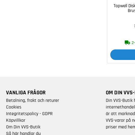
Tapwell Di
Bru
2
VANLIGA FRÅGOR
OM DIN VVS-
Betalning, frakt och returer
Din VVS-Butik 
Cookies
internethandel
Integritetspolicy - GDPR
är att marknad
Köpvillkor
VVS-varor på n
Om Din VVS-Butik
priser med hem
Så här handlar du