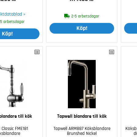
ktdatablad »
2-5 arbetsdagar
-5 arbetsdagar
Köp!
Köp!
blandare till kök
Tapwell blandare till kök
 Classic FME181
Tapwell ARM887 Köksblandare
Köksb
ksblandare
Brunshed Nickel
d