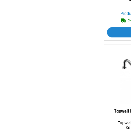
Produ
2
Tapwell 
Tapwell
Kö