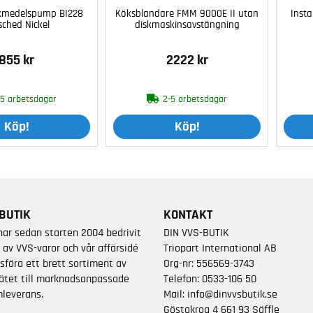
skmedelspump BI228
Köksblandare FMM 9000E II utan
Insta
sched Nickel
diskmaskinsavstängning
855 kr
2222 kr
-5 arbetsdagar
2-5 arbetsdagar
Köp!
Köp!
BUTIK
KONTAKT
har sedan starten 2004 bedrivit
DIN VVS-BUTIK
 av VVS-varor och vår affärsidé
Triopart International AB
sföra ett brett sortiment av
Org-nr: 556569-3743
ätet till marknadsanpassade
Telefon:
0533-106 50
leverans.
Mail:
info@dinvvsbutik.se
Göstakrog 4 661 93 Säffle