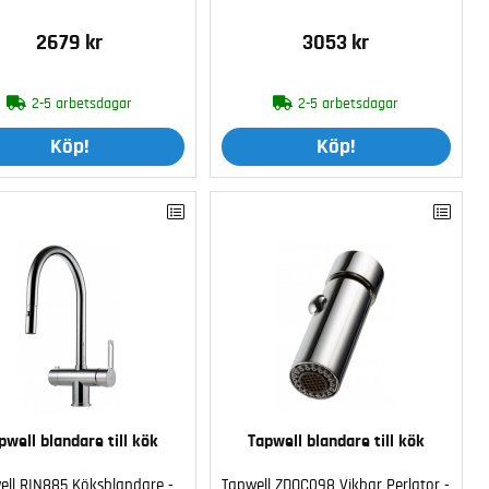
2679 kr
3053 kr
2-5 arbetsdagar
2-5 arbetsdagar
Köp!
Köp!
pwell blandare till kök
Tapwell blandare till kök
ell RIN885 Köksblandare -
Tapwell ZDOC098 Vikbar Perlator -