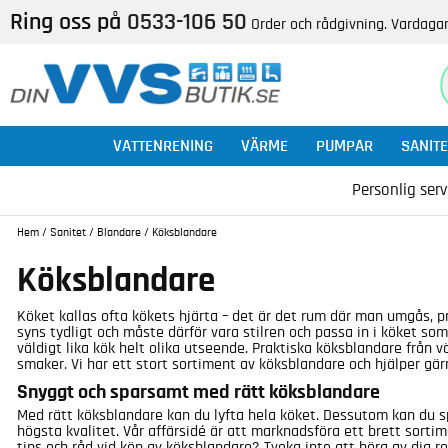
Ring oss på
0533-106 50
Order och rådgivning. Vardagar
VATTENRENING
VÄRME
PUMPAR
SANITE
Personlig serv
Hem
/
Sanitet
/
Blandare
/
Köksblandare
Köksblandare
Köket kallas ofta kökets hjärta – det är det rum där man umgås, pra
syns tydligt och måste därför vara stilren och passa in i köket so
väldigt lika kök helt olika utseende. Praktiska köksblandare från v
smaker. Vi har ett stort sortiment av köksblandare och hjälper gärna
Snyggt och sparsamt med rätt köksblandare
Med rätt köksblandare kan du lyfta hela köket. Dessutom kan du s
högsta kvalitet. Vår affärsidé är att marknadsföra ett brett sorti
tips och råd vid köp av köksblandare? Tveka inte att höra av dig r