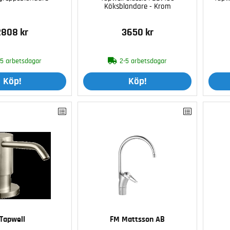
Köksblandare - Krom
2808 kr
3650 kr
-5 arbetsdagar
2-5 arbetsdagar
Köp!
Köp!
Tapwell
FM Mattsson AB