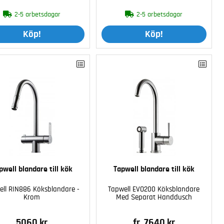
2-5 arbetsdagar
2-5 arbetsdagar
Köp!
Köp!
pwell blandare till kök
Tapwell blandare till kök
ell RIN886 Köksblandare -
Tapwell EVO200 Köksblandare
Krom
Med Separat Handdusch
5060 kr
fr. 7640 kr