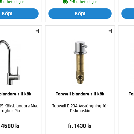
-5 arbetsdagar
2-5 arbetsdagar
Köp!
Köp!
blandare till kök
Tapwell blandare till kök
Ta
85 Köksblandare Med
Tapwell BI284 Avstängning för
dragbar Pip
Diskmaskin
. 4680 kr
fr. 1430 kr