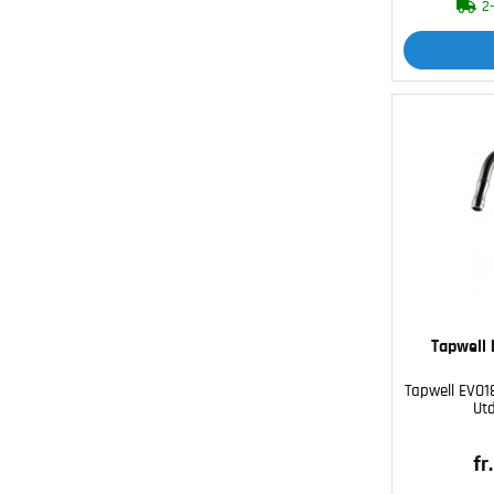
2
Tapwell 
Tapwell EVO1
Ut
fr