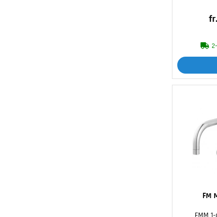
fr
2
FM 
FMM 1-