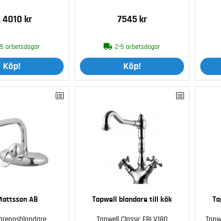
. 4010 kr
7545 kr
-5 arbetsdagar
2-5 arbetsdagar
Köp!
Köp!
Mattsson AB
Tapwell blandare till kök
Ta
greppsblandare
Tapwell Classic FBLV180
Tapw