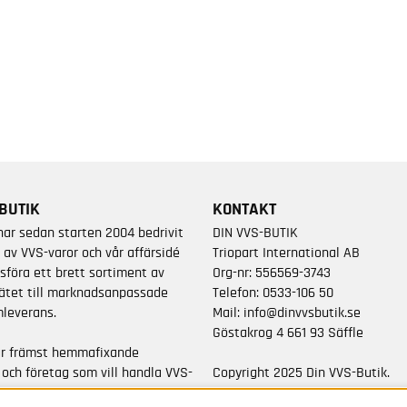
BUTIK
KONTAKT
har sedan starten 2004 bedrivit
DIN VVS-BUTIK
 av VVS-varor och vår affärsidé
Triopart International AB
sföra ett brett sortiment av
Org-nr: 556569-3743
ätet till marknadsanpassade
Telefon:
0533-106 50
leverans.
Mail:
info@dinvvsbutik.se
Göstakrog 4 661 93 Säffle
är främst hemmafixande
 och företag som vill handla VVS-
Copyright 2025 Din VVS-Butik.
da varumärken.
All rights reserved.