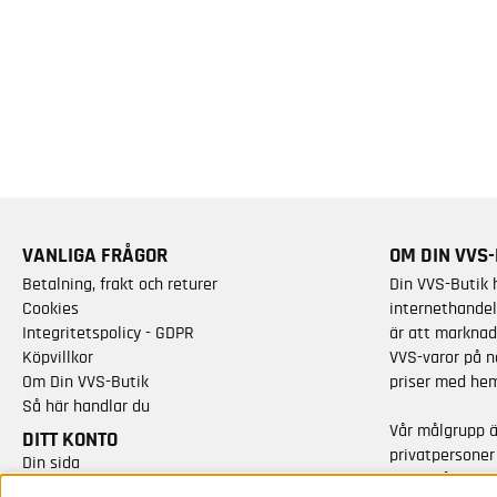
VANLIGA FRÅGOR
OM DIN VVS-
Betalning, frakt och returer
Din VVS-Butik 
Cookies
internethandel
Integritetspolicy - GDPR
är att marknad
Köpvillkor
VVS-varor på n
Om Din VVS-Butik
priser med hem
Så här handlar du
Vår målgrupp 
DITT KONTO
privatpersoner
Din sida
varor från kän
Skapa nytt konto