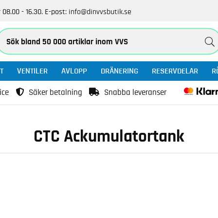
 08.00 - 16.30.
E-post:
info@dinvvsbutik.se
T
VENTILER
AVLOPP
DRÄNERING
RESERVDELAR
R
ice
Säker betalning
Snabba leveranser
CTC Ackumulatortank