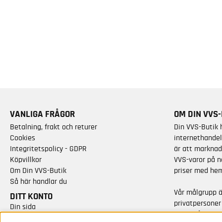
VANLIGA FRÅGOR
OM DIN VVS-
Betalning, frakt och returer
Din VVS-Butik 
Cookies
internethandel
Integritetspolicy - GDPR
är att marknad
Köpvillkor
VVS-varor på n
Om Din VVS-Butik
priser med hem
Så här handlar du
Vår målgrupp 
DITT KONTO
privatpersoner
Din sida
varor från kän
Skapa nytt konto