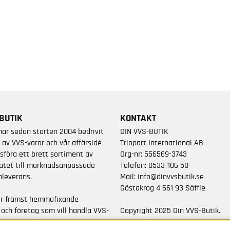
BUTIK
KONTAKT
har sedan starten 2004 bedrivit
DIN VVS-BUTIK
 av VVS-varor och vår affärsidé
Triopart International AB
sföra ett brett sortiment av
Org-nr: 556569-3743
ätet till marknadsanpassade
Telefon:
0533-106 50
leverans.
Mail:
info@dinvvsbutik.se
Göstakrog 4 661 93 Säffle
är främst hemmafixande
 och företag som vill handla VVS-
Copyright 2025 Din VVS-Butik.
da varumärken.
All rights reserved.