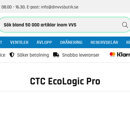
 08.00 - 16.30.
E-post:
info@dinvvsbutik.se
T
VENTILER
AVLOPP
DRÄNERING
RESERVDELAR
R
ice
Säker betalning
Snabba leveranser
CTC EcoLogic Pro