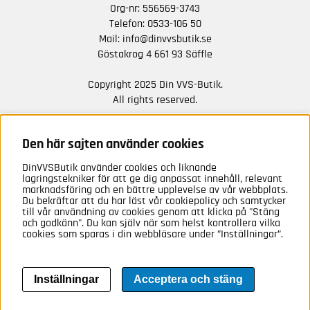
Org-nr: 556569-3743
Telefon:
0533-106 50
Mail:
info@dinvvsbutik.se
Göstakrog 4 661 93 Säffle
Copyright 2025 Din VVS-Butik.
All rights reserved.
HÅLL DIG UPPDATERAD MED ERBJUDANDEN OCH
NYHETER FRÅN OSS
Den här sajten använder cookies
DinVVSButik använder cookies och liknande
Anmäl mig
lagringstekniker för att ge dig anpassat innehåll, relevant
marknadsföring och en bättre upplevelse av vår webbplats.
Du bekräftar att du har läst vår cookiepolicy och samtycker
till vår användning av cookies genom att klicka på "Stäng
och godkänn". Du kan själv när som helst kontrollera vilka
cookies som sparas i din webbläsare under ”Inställningar”.
Inställningar
Acceptera och stäng