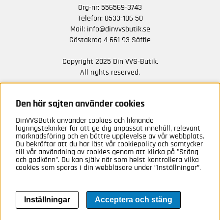
Org-nr: 556569-3743
Telefon:
0533-106 50
Mail:
info@dinvvsbutik.se
Göstakrog 4 661 93 Säffle
Copyright 2025 Din VVS-Butik.
All rights reserved.
HÅLL DIG UPPDATERAD MED ERBJUDANDEN OCH
NYHETER FRÅN OSS
Den här sajten använder cookies
DinVVSButik använder cookies och liknande
Anmäl mig
lagringstekniker för att ge dig anpassat innehåll, relevant
marknadsföring och en bättre upplevelse av vår webbplats.
Du bekräftar att du har läst vår cookiepolicy och samtycker
till vår användning av cookies genom att klicka på "Stäng
och godkänn". Du kan själv när som helst kontrollera vilka
cookies som sparas i din webbläsare under ”Inställningar”.
Inställningar
Acceptera och stäng