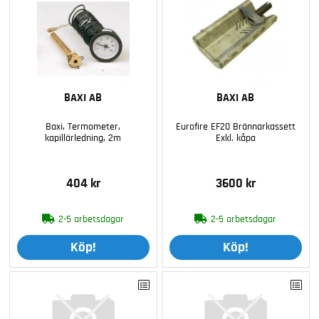
BAXI AB
BAXI AB
Baxi, Termometer,
Eurofire EF20 Brännarkassett
kapillärledning, 2m
Exkl. kåpa
404 kr
3600 kr
2-5 arbetsdagar
2-5 arbetsdagar
Köp!
Köp!