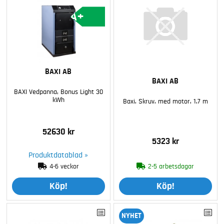
A+
BAXI AB
BAXI AB
BAXI Vedpanna, Bonus Light 30
kWh
Baxi, Skruv, med motor, 1,7 m
52630 kr
5323 kr
Produktdatablad »
4-6 veckor
2-5 arbetsdagar
Köp!
Köp!