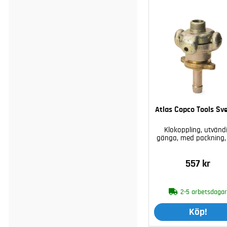
Atlas Copco Tools Sv
Klokoppling, utvänd
gänga, med packning,
557 kr
2-5 arbetsdaga
Köp!