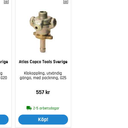
erige
Atlas Copco Tools Sverige
ig
Klokoppling, utvändig
 G20
gänga, med packning, G25
557 kr
r
2-5 arbetsdagar
Köp!