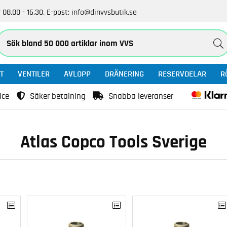
 08.00 - 16.30.
E-post:
info@dinvvsbutik.se
T
VENTILER
AVLOPP
DRÄNERING
RESERVDELAR
R
ice
Säker betalning
Snabba leveranser
Atlas Copco Tools Sverige