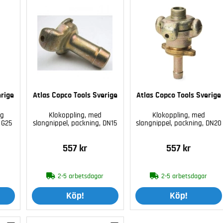
erige
Atlas Copco Tools Sverige
Atlas Copco Tools Sverige
ig
Klokoppling, med
Klokoppling, med
 G25
slangnippel, packning, DN15
slangnippel, packning, DN20
557 kr
557 kr
r
2-5 arbetsdagar
2-5 arbetsdagar
Köp!
Köp!