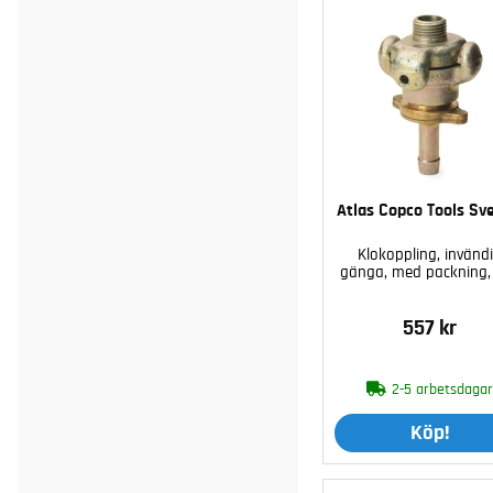
Atlas Copco Tools Sv
Klokoppling, invänd
gänga, med packning,
557 kr
2-5 arbetsdaga
Köp!