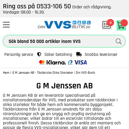
Ring oss på
0533-106 50
Order och rådgivning.
Vardagar 08.00 - 16.30.
0
Personlig service
Säker betalning
Snabba leveranser
Hem
/
G M Jenssen AB - Täckbricka Olika Storlekar | Din VVS-Butik
G M Jenssen AB
G M Jenssen AB är en leverantör specialiserad på
installationsdetaljer för VVS, med produkter som täckbrickor i
olika storlekar för både hem och kommersiella byggprojekt.
Täckbrickorna från G M Jenssen används för att dölja
röranslutningar och ge en snygg och prydlig avslutning på
installationer, vilket bidrar till en estetiskt tilltalande och
professionell finish. Dessa täckbrickor är enkla att montera och
passar de flesta VVS-installationer, vilket gör dem till ett