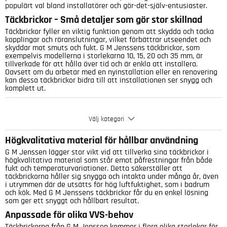
populärt val bland installatörer och gör-det-själv-entusiaster.
Täckbrickor – Små detaljer som gör stor skillnad
Täckbrickor fyller en viktig funktion genom att skydda och täcka
kopplingar och röranslutningar, vilket förbättrar utseendet och
skyddar mot smuts och fukt. G M Jenssens täckbrickor, som
exempelvis modellerna i storlekarna 10, 15, 20 och 35 mm, är
tillverkade för att hålla över tid och är enkla att installera.
Oavsett om du arbetar med en nyinstallation eller en renovering
kan dessa täckbrickor bidra till att installationen ser snygg och
komplett ut.
Välj kategori
Högkvalitativa material för hållbar användning
G M Jenssen lägger stor vikt vid att tillverka sina täckbrickor i
högkvalitativa material som står emot påfrestningar från både
fukt och temperaturvariationer. Detta säkerställer att
täckbrickorna håller sig snygga och intakta under många år, även
i utrymmen där de utsätts för hög luftfuktighet, som i badrum
och kök. Med G M Jenssens täckbrickor får du en enkel lösning
som ger ett snyggt och hållbart resultat.
Anpassade för olika VVS-behov
Täckbrickorna från G M Jenssen kommer i flera olika storlekar för