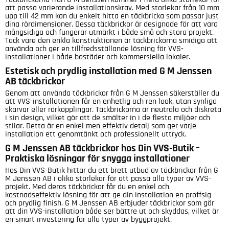
att passa varierande installationskrav. Med storlekar från 10 mm
upp till 42 mm kan du enkelt hitta en täckbricka som passar just
dina rördimensioner. Dessa täckbrickor är designade för att vara
mångsidiga och fungerar utmärkt i både små och stora projekt.
Tack vare den enkla konstruktionen är täckbrickorna smidiga att
använda och ger en tillfredsställande lösning för VVS-
installationer i både bostäder och kommersiella lokaler.
Estetisk och prydlig installation med G M Jenssen
AB täckbrickor
Genom att använda täckbrickor från G M Jenssen säkerställer du
att VVS-installationen får en enhetlig och ren look, utan synliga
skarvar eller rörkopplingar. Täckbrickorna är neutrala och diskreta
i sin design, vilket gör att de smälter in i de flesta miljöer och
stilar. Detta är en enkel men effektiv detalj som ger varje
installation ett genomtänkt och professionellt uttryck.
G M Jenssen AB täckbrickor hos Din VVS-Butik –
Praktiska lösningar för snygga installationer
Hos Din VVS-Butik hittar du ett brett utbud av täckbrickor från G
M Jenssen AB i olika storlekar för att passa alla typer av VVS-
projekt. Med deras täckbrickor får du en enkel och
kostnadseffektiv lösning för att ge din installation en proffsig
och prydlig finish. G M Jenssen AB erbjuder täckbrickor som gör
att din VVS-installation både ser bättre ut och skyddas, vilket är
en smart investering för alla typer av byggprojekt.