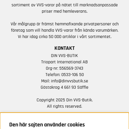
sortiment av VVS-varor på nätet till marknadsanpassade
priser med hemleverans.
Vår målgrupp är främst hemmafixande privatpersoner och
företag som vill handla VVS-varor från kända varumärken.
Vi har idag cirka 50 000 artiklar i vårt sortimentet.
KONTAKT
DIN VVS-BUTIK
Triopart International AB
Org-nr: 556569-3743
Telefon:
0533-106 50
Mail:
info@dinvvsbutik.se
Göstakrog 4 661 93 Säffle
Copyright 2025 Din VVS-Butik.
All rights reserved.
HÅLL DIG UPPDATERAD MED ERBJUDANDEN OCH
NYHETER FRÅN OSS
Den här sajten använder cookies