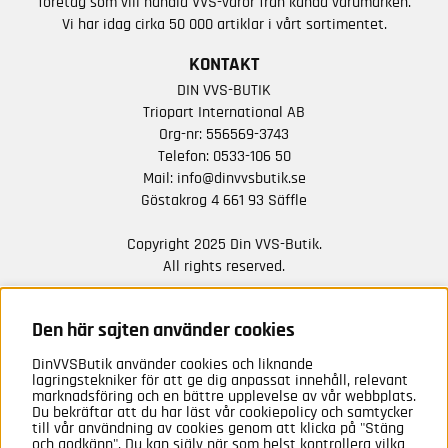
företag som vill handla VVS-varor från kända varumärken.
Vi har idag cirka 50 000 artiklar i vårt sortimentet.
KONTAKT
DIN VVS-BUTIK
Triopart International AB
Org-nr: 556569-3743
Telefon:
0533-106 50
Mail:
info@dinvvsbutik.se
Göstakrog 4 661 93 Säffle
Copyright 2025 Din VVS-Butik.
All rights reserved.
HÅLL DIG UPPDATERAD MED ERBJUDANDEN OCH
NYHETER FRÅN OSS
Den här sajten använder cookies
DinVVSButik använder cookies och liknande
Anmäl mig
lagringstekniker för att ge dig anpassat innehåll, relevant
marknadsföring och en bättre upplevelse av vår webbplats.
Du bekräftar att du har läst vår cookiepolicy och samtycker
till vår användning av cookies genom att klicka på "Stäng
och godkänn". Du kan själv när som helst kontrollera vilka