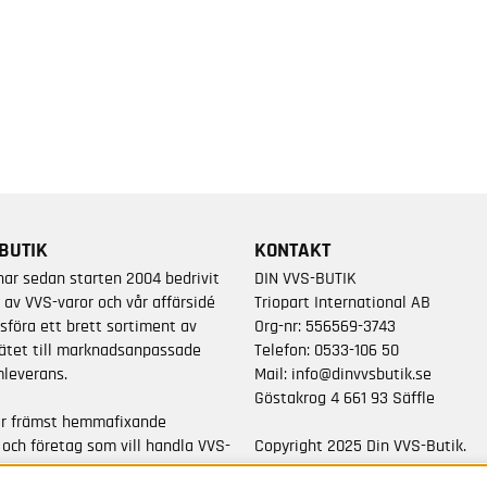
BUTIK
KONTAKT
har sedan starten 2004 bedrivit
DIN VVS-BUTIK
 av VVS-varor och vår affärsidé
Triopart International AB
sföra ett brett sortiment av
Org-nr: 556569-3743
ätet till marknadsanpassade
Telefon:
0533-106 50
leverans.
Mail:
info@dinvvsbutik.se
Göstakrog 4 661 93 Säffle
är främst hemmafixande
 och företag som vill handla VVS-
Copyright 2025 Din VVS-Butik.
da varumärken.
All rights reserved.