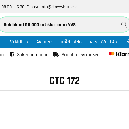
 08.00 - 16.30.
E-post:
info@dinvvsbutik.se
T
VENTILER
AVLOPP
DRÄNERING
RESERVDELAR
R
ice
Säker betalning
Snabba leveranser
CTC 172