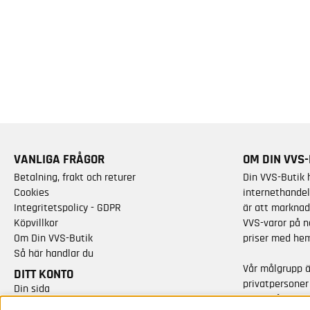
VANLIGA FRÅGOR
OM DIN VVS-
Betalning, frakt och returer
Din VVS-Butik 
Cookies
internethandel
Integritetspolicy - GDPR
är att marknad
Köpvillkor
VVS-varor på n
Om Din VVS-Butik
priser med hem
Så här handlar du
Vår målgrupp 
DITT KONTO
privatpersoner
Din sida
varor från kän
Skapa nytt konto