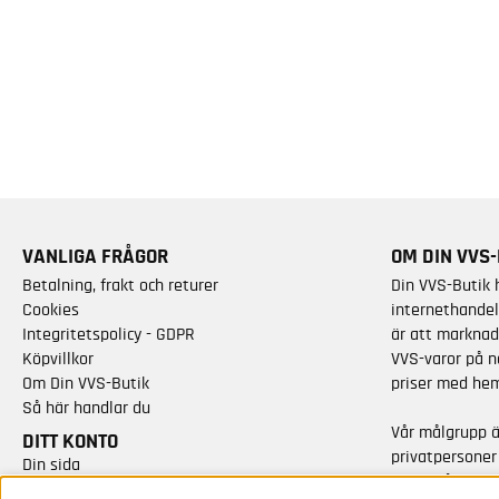
VANLIGA FRÅGOR
OM DIN VVS-
Betalning, frakt och returer
Din VVS-Butik 
Cookies
internethandel
Integritetspolicy - GDPR
är att marknad
Köpvillkor
VVS-varor på n
Om Din VVS-Butik
priser med hem
Så här handlar du
Vår målgrupp 
DITT KONTO
privatpersoner
Din sida
varor från kän
Skapa nytt konto