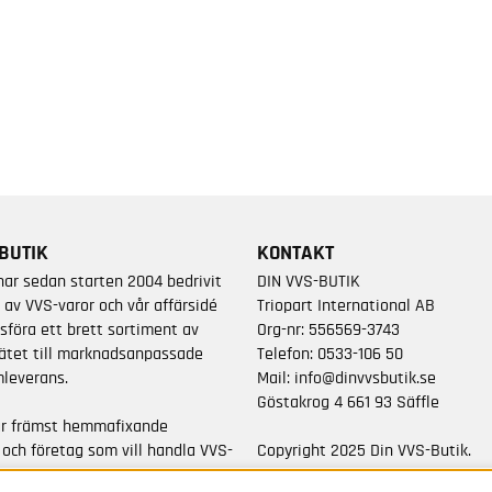
BUTIK
KONTAKT
har sedan starten 2004 bedrivit
DIN VVS-BUTIK
 av VVS-varor och vår affärsidé
Triopart International AB
sföra ett brett sortiment av
Org-nr: 556569-3743
ätet till marknadsanpassade
Telefon:
0533-106 50
leverans.
Mail:
info@dinvvsbutik.se
Göstakrog 4 661 93 Säffle
är främst hemmafixande
 och företag som vill handla VVS-
Copyright 2025 Din VVS-Butik.
da varumärken.
All rights reserved.