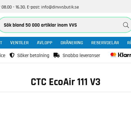
 08.00 - 16.30.
E-post:
info@dinvvsbutik.se
T
VENTILER
AVLOPP
DRÄNERING
RESERVDELAR
R
ice
Säker betalning
Snabba leveranser
CTC EcoAir 111 V3