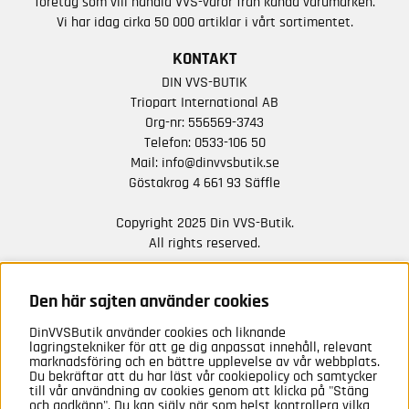
företag som vill handla VVS-varor från kända varumärken.
Vi har idag cirka 50 000 artiklar i vårt sortimentet.
KONTAKT
DIN VVS-BUTIK
Triopart International AB
Org-nr: 556569-3743
Telefon:
0533-106 50
Mail:
info@dinvvsbutik.se
Göstakrog 4 661 93 Säffle
Copyright 2025 Din VVS-Butik.
All rights reserved.
HÅLL DIG UPPDATERAD MED ERBJUDANDEN OCH
NYHETER FRÅN OSS
Den här sajten använder cookies
DinVVSButik använder cookies och liknande
Anmäl mig
lagringstekniker för att ge dig anpassat innehåll, relevant
marknadsföring och en bättre upplevelse av vår webbplats.
Du bekräftar att du har läst vår cookiepolicy och samtycker
till vår användning av cookies genom att klicka på "Stäng
och godkänn". Du kan själv när som helst kontrollera vilka