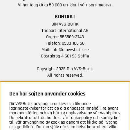
Vi har idag cirka 50 000 artiklar i vårt sortimentet.
KONTAKT
DIN VVS-BUTIK
Triopart International AB
Org-nr: 556569-3743
Telefon:
0533-106 50
Mail:
info@dinvvsbutik.se
Göstakrog 4 661 93 Säffle
Copyright 2025 Din VVS-Butik.
All rights reserved.
HÅLL DIG UPPDATERAD MED ERBJUDANDEN OCH
NYHETER FRÅN OSS
Den här sajten använder cookies
DinVVSButik använder cookies och liknande
Anmäl mig
lagringstekniker för att ge dig anpassat innehåll, relevant
marknadsföring och en bättre upplevelse av vår webbplats.
Du bekräftar att du har läst vår cookiepolicy och samtycker
till vår användning av cookies genom att klicka på "Stäng
och godkänn". Du kan själv när som helst kontrollera vilka