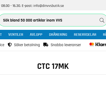
 08.00 - 16.30.
E-post:
info@dinvvsbutik.se
T
VENTILER
AVLOPP
DRÄNERING
RESERVDELAR
R
ice
Säker betalning
Snabba leveranser
CTC 17MK