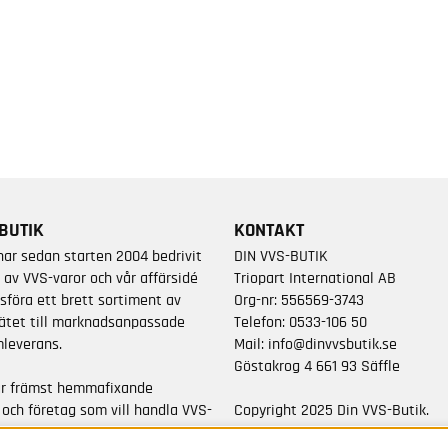
BUTIK
KONTAKT
har sedan starten 2004 bedrivit
DIN VVS-BUTIK
 av VVS-varor och vår affärsidé
Triopart International AB
sföra ett brett sortiment av
Org-nr: 556569-3743
ätet till marknadsanpassade
Telefon:
0533-106 50
leverans.
Mail:
info@dinvvsbutik.se
Göstakrog 4 661 93 Säffle
är främst hemmafixande
 och företag som vill handla VVS-
Copyright 2025 Din VVS-Butik.
da varumärken.
All rights reserved.