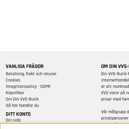
VANLIGA FRÅGOR
OM DIN VVS-
Betalning, frakt och returer
Din VVS-Butik 
Cookies
internethandel
Integritetspolicy - GDPR
är att marknad
Köpvillkor
VVS-varor på n
Om Din VVS-Butik
priser med hem
Så här handlar du
Vår målgrupp 
DITT KONTO
privatpersoner
Din sida
varor från kän
Skapa nytt konto