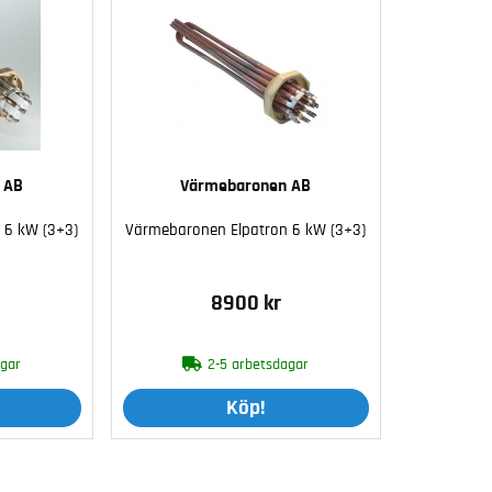
 AB
Värmebaronen AB
 6 kW (3+3)
Värmebaronen Elpatron 6 kW (3+3)
8900 kr
agar
2-5 arbetsdagar
Köp!