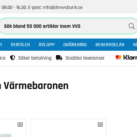
 08.00 - 16.30.
E-post:
info@dinvvsbutik.se
T
VENTILER
AVLOPP
DRÄNERING
RESERVDELAR
R
ice
Säker betalning
Snabba leveranser
rån Värmebaronen