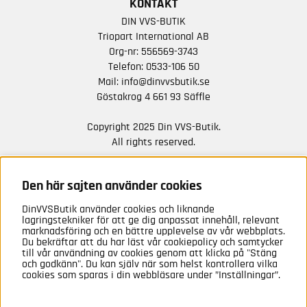
KONTAKT
DIN VVS-BUTIK
Triopart International AB
Org-nr: 556569-3743
Telefon:
0533-106 50
Mail:
info@dinvvsbutik.se
Göstakrog 4 661 93 Säffle
Copyright 2025 Din VVS-Butik.
All rights reserved.
HÅLL DIG UPPDATERAD MED ERBJUDANDEN OCH
NYHETER FRÅN OSS
Den här sajten använder cookies
DinVVSButik använder cookies och liknande
Anmäl mig
lagringstekniker för att ge dig anpassat innehåll, relevant
marknadsföring och en bättre upplevelse av vår webbplats.
Du bekräftar att du har läst vår cookiepolicy och samtycker
till vår användning av cookies genom att klicka på "Stäng
och godkänn". Du kan själv när som helst kontrollera vilka
cookies som sparas i din webbläsare under ”Inställningar”.