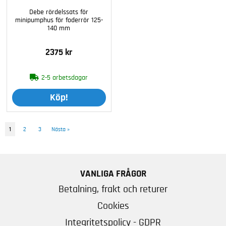
Debe rördelssats för
minipumphus för foderrör 125-
140 mm
2375 kr
2-5 arbetsdagar
Köp!
1
2
3
Nästa
»
VANLIGA FRÅGOR
Betalning, frakt och returer
Cookies
Integritetspolicy - GDPR