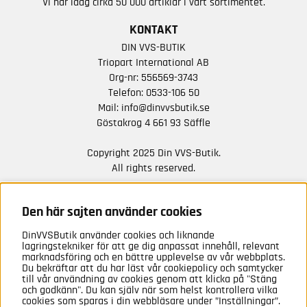
Vi har idag cirka 50 000 artiklar i vårt sortimentet.
KONTAKT
DIN VVS-BUTIK
Triopart International AB
Org-nr: 556569-3743
Telefon:
0533-106 50
Mail:
info@dinvvsbutik.se
Göstakrog 4 661 93 Säffle
Copyright 2025 Din VVS-Butik.
All rights reserved.
HÅLL DIG UPPDATERAD MED ERBJUDANDEN OCH
NYHETER FRÅN OSS
Den här sajten använder cookies
DinVVSButik använder cookies och liknande
Anmäl mig
lagringstekniker för att ge dig anpassat innehåll, relevant
marknadsföring och en bättre upplevelse av vår webbplats.
Du bekräftar att du har läst vår cookiepolicy och samtycker
till vår användning av cookies genom att klicka på "Stäng
och godkänn". Du kan själv när som helst kontrollera vilka
cookies som sparas i din webbläsare under ”Inställningar”.