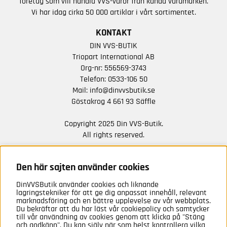
företag som vill handla VVS-varor från kända varumärken.
Vi har idag cirka 50 000 artiklar i vårt sortimentet.
KONTAKT
DIN VVS-BUTIK
Triopart International AB
Org-nr: 556569-3743
Telefon:
0533-106 50
Mail:
info@dinvvsbutik.se
Göstakrog 4 661 93 Säffle
Copyright 2025 Din VVS-Butik.
All rights reserved.
HÅLL DIG UPPDATERAD MED ERBJUDANDEN OCH
NYHETER FRÅN OSS
Den här sajten använder cookies
DinVVSButik använder cookies och liknande
Anmäl mig
lagringstekniker för att ge dig anpassat innehåll, relevant
marknadsföring och en bättre upplevelse av vår webbplats.
Du bekräftar att du har läst vår cookiepolicy och samtycker
till vår användning av cookies genom att klicka på "Stäng
och godkänn". Du kan själv när som helst kontrollera vilka