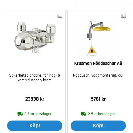
Krusman Nödduschar AB
Säkerhetsblandare, för nöd- &
Nöddusch, väggmonterad, gul
kombiduschar, krom
23538 kr
5761 kr
2-5 arbetsdagar
2-5 arbetsdagar
Köp!
Köp!