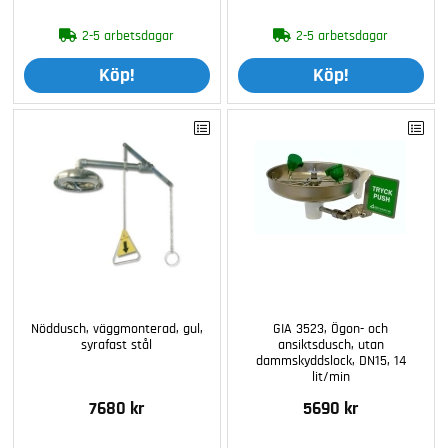
2-5 arbetsdagar
2-5 arbetsdagar
Köp!
Köp!
Nöddusch, väggmonterad, gul,
GIA 3523, Ögon- och
syrafast stål
ansiktsdusch, utan
dammskyddslock, DN15, 14
lit/min
7680 kr
5690 kr