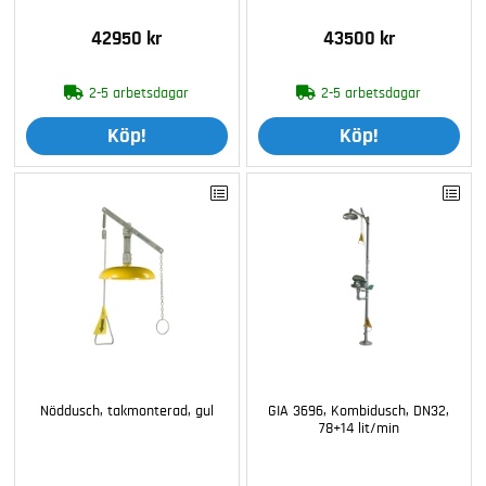
42950 kr
43500 kr
2-5 arbetsdagar
2-5 arbetsdagar
Köp!
Köp!
Nöddusch, takmonterad, gul
GIA 3696, Kombidusch, DN32,
78+14 lit/min