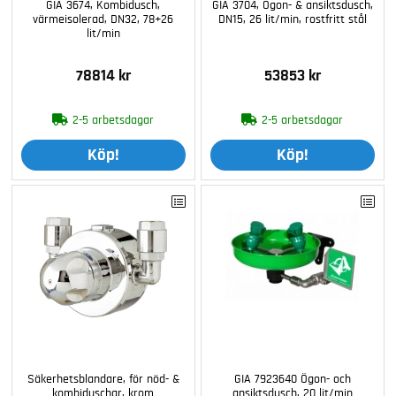
GIA 3674, Kombidusch,
GIA 3704, Ögon- & ansiktsdusch,
värmeisolerad, DN32, 78+26
DN15, 26 lit/min, rostfritt stål
lit/min
78814 kr
53853 kr
2-5 arbetsdagar
2-5 arbetsdagar
Köp!
Köp!
Säkerhetsblandare, för nöd- &
GIA 7923640 Ögon- och
kombiduschar, krom
ansiktsdusch, 20 lit/min