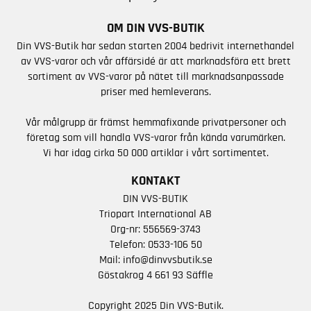
OM DIN VVS-BUTIK
Din VVS-Butik har sedan starten 2004 bedrivit internethandel
av VVS-varor och vår affärsidé är att marknadsföra ett brett
sortiment av VVS-varor på nätet till marknadsanpassade
priser med hemleverans.
Vår målgrupp är främst hemmafixande privatpersoner och
företag som vill handla VVS-varor från kända varumärken.
Vi har idag cirka 50 000 artiklar i vårt sortimentet.
KONTAKT
DIN VVS-BUTIK
Triopart International AB
Org-nr: 556569-3743
Telefon:
0533-106 50
Mail:
info@dinvvsbutik.se
Göstakrog 4 661 93 Säffle
Copyright 2025 Din VVS-Butik.