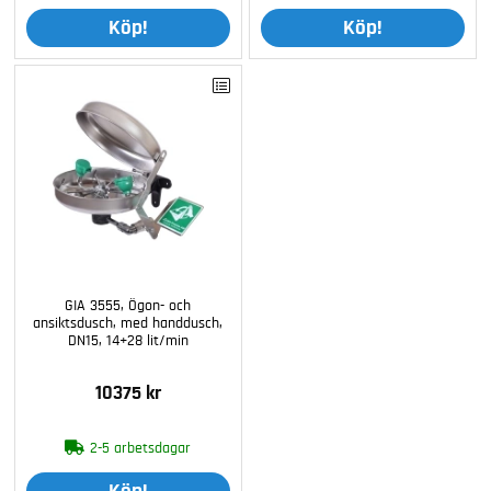
Köp!
Köp!
GIA 3555, Ögon- och
ansiktsdusch, med handdusch,
DN15, 14+28 lit/min
10375 kr
2-5 arbetsdagar