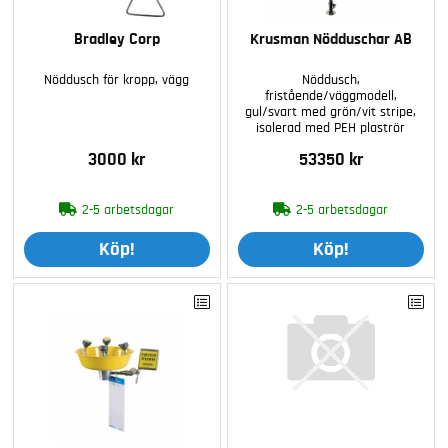
Bradley Corp
Krusman Nödduschar AB
Nöddusch för kropp, vägg
Nöddusch,
fristående/väggmodell,
gul/svart med grön/vit stripe,
isolerad med PEH plaströr
3000 kr
53350 kr
2-5 arbetsdagar
2-5 arbetsdagar
Köp!
Köp!