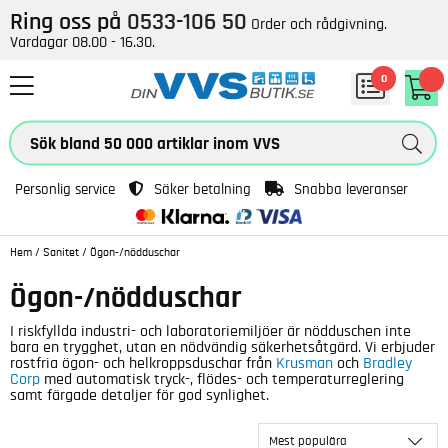
Ring oss på
0533-106 50
Order och rådgivning.
Vardagar 08.00 - 16.30.
0
Personlig service
Säker betalning
Snabba leveranser
Hem
/
Sanitet
/
Ögon-/nödduschar
Ögon-/nödduschar
I riskfyllda industri- och laboratoriemiljöer är nödduschen inte
bara en trygghet, utan en nödvändig säkerhetsåtgärd. Vi erbjuder
rostfria ögon- och helkroppsduschar från
Krusman
och
Bradley
Corp
med automatisk tryck-, flödes- och temperaturreglering
samt färgade detaljer för god synlighet.
Mest populära