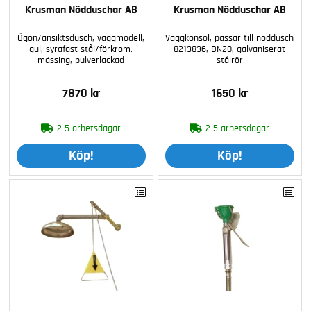
Krusman Nödduschar AB
Krusman Nödduschar AB
Ögon/ansiktsdusch, väggmodell,
Väggkonsol, passar till nöddusch
gul, syrafast stål/förkrom.
8213836, DN20, galvaniserat
mässing, pulverlackad
stålrör
7870 kr
1650 kr
2-5 arbetsdagar
2-5 arbetsdagar
Köp!
Köp!