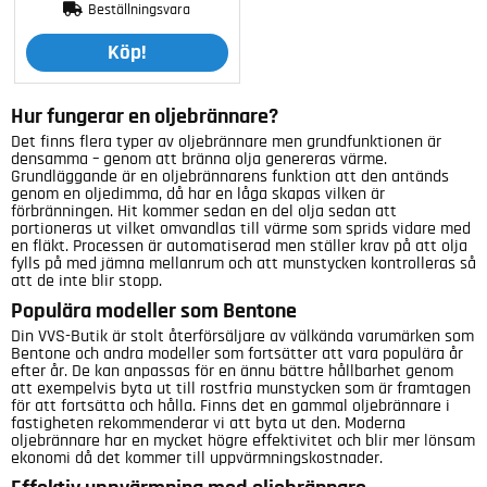
Beställningsvara
Köp!
Hur fungerar en oljebrännare?
Det finns flera typer av oljebrännare men grundfunktionen är
densamma – genom att bränna olja genereras värme.
Grundläggande är en oljebrännarens funktion att den antänds
genom en oljedimma, då har en låga skapas vilken är
förbränningen. Hit kommer sedan en del olja sedan att
portioneras ut vilket omvandlas till värme som sprids vidare med
en fläkt. Processen är automatiserad men ställer krav på att olja
fylls på med jämna mellanrum och att munstycken kontrolleras så
att de inte blir stopp.
Populära modeller som Bentone
Din VVS-Butik är stolt återförsäljare av välkända varumärken som
Bentone och andra modeller som fortsätter att vara populära år
efter år. De kan anpassas för en ännu bättre hållbarhet genom
att exempelvis byta ut till rostfria munstycken som är framtagen
för att fortsätta och hålla. Finns det en gammal oljebrännare i
fastigheten rekommenderar vi att byta ut den. Moderna
oljebrännare har en mycket högre effektivitet och blir mer lönsam
ekonomi då det kommer till uppvärmningskostnader.