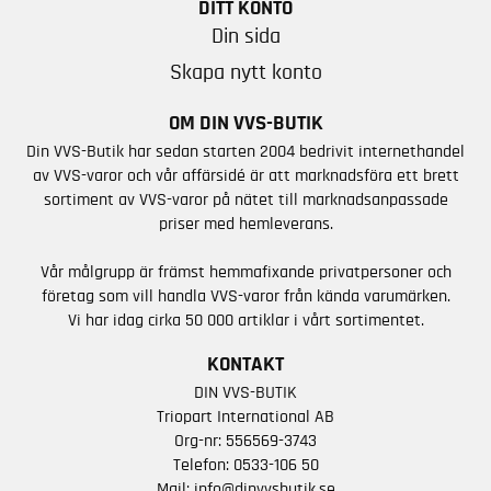
DITT KONTO
Din sida
Skapa nytt konto
OM DIN VVS-BUTIK
Din VVS-Butik har sedan starten 2004 bedrivit internethandel
av VVS-varor och vår affärsidé är att marknadsföra ett brett
sortiment av VVS-varor på nätet till marknadsanpassade
priser med hemleverans.
Vår målgrupp är främst hemmafixande privatpersoner och
företag som vill handla VVS-varor från kända varumärken.
Vi har idag cirka 50 000 artiklar i vårt sortimentet.
KONTAKT
DIN VVS-BUTIK
Triopart International AB
Org-nr: 556569-3743
Telefon:
0533-106 50
Mail:
info@dinvvsbutik.se