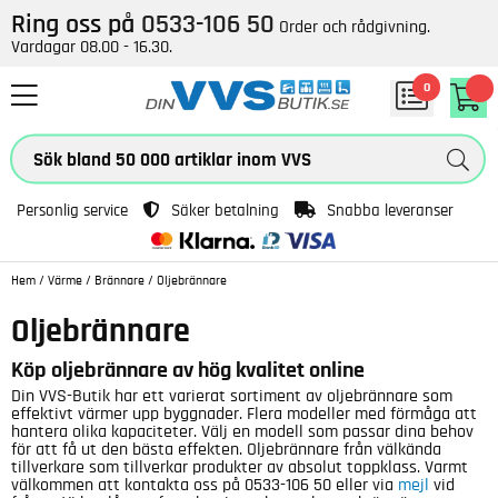
Ring oss på
0533-106 50
Order och rådgivning.
Vardagar 08.00 - 16.30.
0
Personlig service
Säker betalning
Snabba leveranser
Hem
/
Värme
/
Brännare
/
Oljebrännare
Oljebrännare
Köp oljebrännare av hög kvalitet online
Din VVS-Butik har ett varierat sortiment av oljebrännare som
effektivt värmer upp byggnader. Flera modeller med förmåga att
hantera olika kapaciteter. Välj en modell som passar dina behov
för att få ut den bästa effekten. Oljebrännare från välkända
tillverkare som tillverkar produkter av absolut toppklass. Varmt
välkommen att kontakta oss på 0533-106 50 eller via
mejl
vid