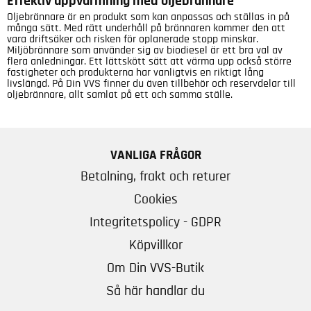
Effektiv uppvärmning med oljebrännare
Oljebrännare är en produkt som kan anpassas och ställas in på
många sätt. Med rätt underhåll på brännaren kommer den att
vara driftsäker och risken för oplanerade stopp minskar.
Miljöbrännare som använder sig av biodiesel är ett bra val av
flera anledningar. Ett lättskött sätt att värma upp också större
fastigheter och produkterna har vanligtvis en riktigt lång
livslängd. På Din VVS finner du även tillbehör och reservdelar till
oljebrännare, allt samlat på ett och samma ställe.
VANLIGA FRÅGOR
Betalning, frakt och returer
Cookies
Integritetspolicy - GDPR
Köpvillkor
Om Din VVS-Butik
Så här handlar du