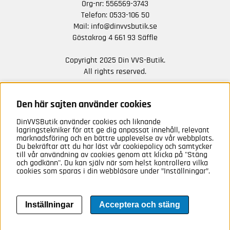
Org-nr: 556569-3743
Telefon:
0533-106 50
Mail:
info@dinvvsbutik.se
Göstakrog 4 661 93 Säffle
Copyright 2025 Din VVS-Butik.
All rights reserved.
HÅLL DIG UPPDATERAD MED ERBJUDANDEN OCH
NYHETER FRÅN OSS
Den här sajten använder cookies
DinVVSButik använder cookies och liknande
Anmäl mig
lagringstekniker för att ge dig anpassat innehåll, relevant
marknadsföring och en bättre upplevelse av vår webbplats.
Du bekräftar att du har läst vår cookiepolicy och samtycker
till vår användning av cookies genom att klicka på "Stäng
och godkänn". Du kan själv när som helst kontrollera vilka
cookies som sparas i din webbläsare under ”Inställningar”.
Inställningar
Acceptera och stäng