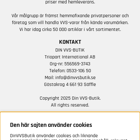
priser med hemleverans.
Vår målgrupp är främst hemmafixande privatpersoner och
företag som vill handla VVS-varor från kända varumärken.
Vi har idag cirka 50 000 artiklar i vårt sortimentet.
KONTAKT
DIN VVS-BUTIK
Triopart International AB
Org-nr: 556569-3743
Telefon:
0533-106 50
Mail:
info@dinvvsbutik.se
Göstakrog 4 661 93 Säffle
Copyright 2025 Din VVS-Butik.
All rights reserved.
HÅLL DIG UPPDATERAD MED ERBJUDANDEN OCH
NYHETER FRÅN OSS
Den här sajten använder cookies
DinVVSButik använder cookies och liknande