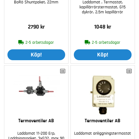
BoRö Shuntpaket, 22mm
Laddomat , Termostat,
kapillärrörstermostat, G15
dykrör, 2,5m kapillärrör
2790 kr
1048 kr
2-5 arbetsdagar
2-5 arbetsdagar
Köp!
Köp!
Termoventiler AB
Termoventiler AB
Laddomat 11-200 Erp,
Laddomat anliggningstermostat
Laddningspaket, 3xG32, max 90