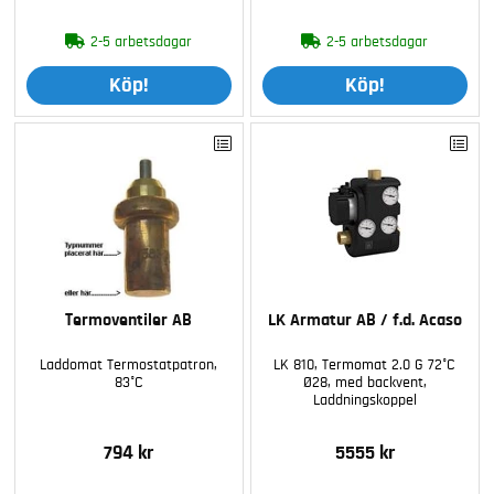
2-5 arbetsdagar
2-5 arbetsdagar
Köp!
Köp!
Termoventiler AB
LK Armatur AB / f.d. Acaso
Laddomat Termostatpatron,
LK 810, Termomat 2.0 G 72°C
83°C
Ø28, med backvent,
Laddningskoppel
794 kr
5555 kr