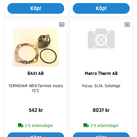
Köp!
Köp!
BAXI AB
Metro Therm AB
TERMOVAR 4814 Termisk insats
Focus, SL1A, Solslinga
72°C
542 kr
8037 kr
2-5 arbetsdagar
2-5 arbetsdagar