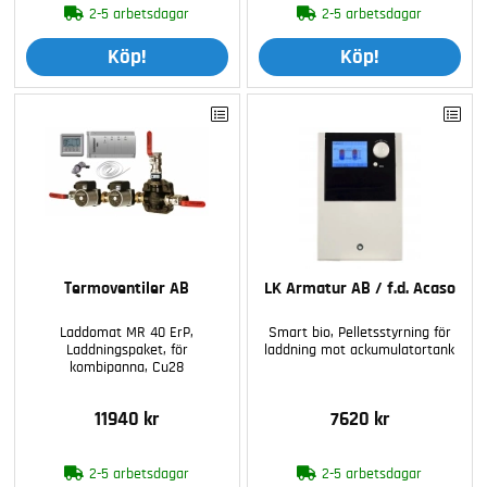
2-5 arbetsdagar
2-5 arbetsdagar
Köp!
Köp!
Termoventiler AB
LK Armatur AB / f.d. Acaso
Laddomat MR 40 ErP,
Smart bio, Pelletsstyrning för
Laddningspaket, för
laddning mot ackumulatortank
kombipanna, Cu28
11940 kr
7620 kr
2-5 arbetsdagar
2-5 arbetsdagar