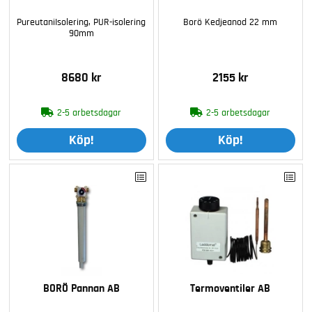
PureutaniIsolering, PUR-isolering
Borö Kedjeanod 22 mm
90mm
8680 kr
2155 kr
2-5 arbetsdagar
2-5 arbetsdagar
Köp!
Köp!
BORÖ Pannan AB
Termoventiler AB