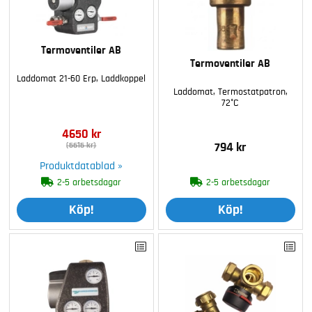
Termoventiler AB
Termoventiler AB
Laddomat 21-60 Erp, Laddkoppel
Laddomat, Termostatpatron,
72°C
4650 kr
(5615 kr)
794 kr
Produktdatablad »
2-5 arbetsdagar
2-5 arbetsdagar
Köp!
Köp!