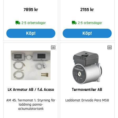
7895 kr
2155 kr
2-5 arbetsdagar
2-5 arbetsdagar
Köp!
Köp!
LK Armatur AB / f.d. Acaso
Termoventiler AB
AM 45, Termomat 1, Styrning för
Laddomat Drivsida Para MS8
laddning panna-
ackumulatortank