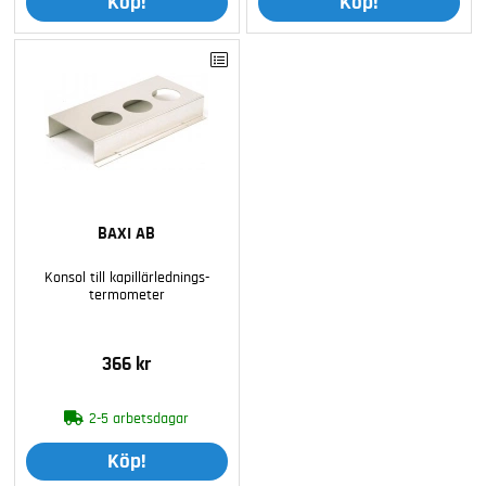
Köp!
Köp!
BAXI AB
Konsol till kapillärlednings-
termometer
366 kr
2-5 arbetsdagar
Köp!