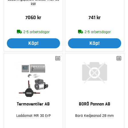
kW
7060 kr
741 kr
2-5 arbetsdagar
2-5 arbetsdagar
Köp!
Köp!
Termoventiler AB
BORÖ Pannan AB
Laddomat MR 30 ErP
Borö Kedjeanod 28 mm