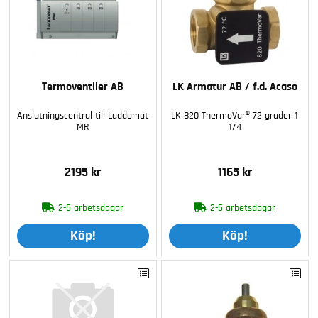
Termoventiler AB
LK Armatur AB / f.d. Acaso
Anslutningscentral till Laddomat
LK 820 ThermoVar® 72 grader 1
MR
1/4
2195 kr
1165 kr
2-5 arbetsdagar
2-5 arbetsdagar
Köp!
Köp!