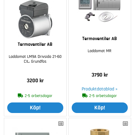
Termoventiler AB
Termoventiler AB
Laddomat MR
Laddomat LM9A Drivsida 21-60
CIL, Grundfos
3790 kr
3200 kr
Produktdatablad »
2-5 arbetsdagar
2-5 arbetsdagar
Köp!
Köp!