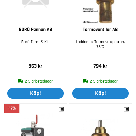
BORÖ Pannan AB
Termoventiler AB
Borö Term & Kik
Laddomat Termostatpatron,
78°C
563 kr
794 kr
2-5 arbetsdagar
2-5 arbetsdagar
Köp!
Köp!
17