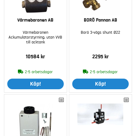
Värmebaronen AB
BORÖ Pannan AB
Värmebaronen
Borö 3-vägs shunt Ø22
Ackumulatorstyrning, utan VVB
till acktank
10584 kr
2295 kr
2-5 arbetsdagar
2-5 arbetsdagar
Köp!
Köp!