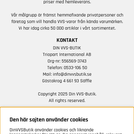
priser med hemleverans.
Vår målgrupp är främst hemmafixande privatpersoner och
företag som vill handla VVS-varor från kända varumärken.
Vi har idag cirka 50 000 artiklar i vårt sortimentet.
KONTAKT
DIN VVS-BUTIK
Triopart International AB
Org-nr: 556569-3743
Telefon:
0533-106 50
Mail:
info@dinvvsbutik.se
Göstakrog 4 661 93 Säffle
Copyright 2025 Din VVS-Butik.
All rights reserved.
HÅLL DIG UPPDATERAD MED ERBJUDANDEN OCH
NYHETER FRÅN OSS
Den här sajten använder cookies
DinVVSButik använder cookies och liknande