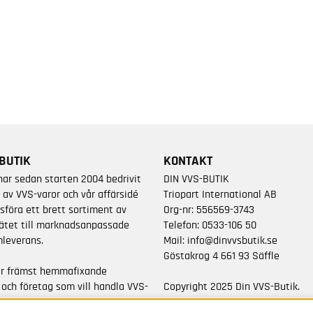
BUTIK
KONTAKT
har sedan starten 2004 bedrivit
DIN VVS-BUTIK
 av VVS-varor och vår affärsidé
Triopart International AB
sföra ett brett sortiment av
Org-nr: 556569-3743
ätet till marknadsanpassade
Telefon:
0533-106 50
leverans.
Mail:
info@dinvvsbutik.se
Göstakrog 4 661 93 Säffle
är främst hemmafixande
 och företag som vill handla VVS-
Copyright 2025 Din VVS-Butik.
da varumärken.
All rights reserved.