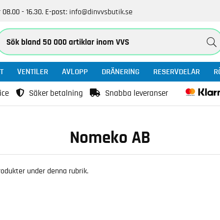
 08.00 - 16.30.
E-post:
info@dinvvsbutik.se
T
VENTILER
AVLOPP
DRÄNERING
RESERVDELAR
R
ice
Säker betalning
Snabba leveranser
Nomeko AB
 produkter under denna rubrik.