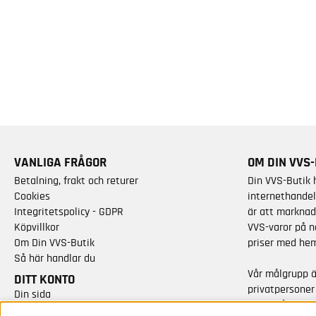
VANLIGA FRÅGOR
OM DIN VVS-
Betalning, frakt och returer
Din VVS-Butik 
Cookies
internethandel
Integritetspolicy - GDPR
är att marknad
Köpvillkor
VVS-varor på n
Om Din VVS-Butik
priser med hem
Så här handlar du
Vår målgrupp 
DITT KONTO
privatpersoner
Din sida
varor från kän
Skapa nytt konto