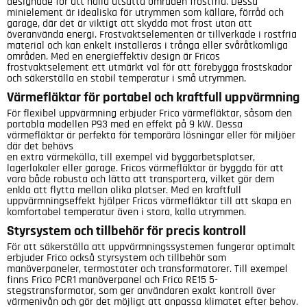
designade för att hålla utsatta områden frostfria. Dessa
minielement är idealiska för utrymmen som källare, förråd och
garage, där det är viktigt att skydda mot frost utan att
överanvända energi. Frostvaktselementen är tillverkade i rostfria
material och kan enkelt installeras i trånga eller svåråtkomliga
områden. Med en energieffektiv design är Fricos
frostvaktselement ett utmärkt val för att förebygga frostskador
och säkerställa en stabil temperatur i små utrymmen.
Värmefläktar för portabel och kraftfull uppvärmning
För flexibel uppvärmning erbjuder Frico värmefläktar, såsom den
portabla modellen P93 med en effekt på 9 kW. Dessa
värmefläktar är perfekta för temporära lösningar eller för miljöer
där det behövs
en extra värmekälla, till exempel vid byggarbetsplatser,
lagerlokaler eller garage. Fricos värmefläktar är byggda för att
vara både robusta och lätta att transportera, vilket gör dem
enkla att flytta mellan olika platser. Med en kraftfull
uppvärmningseffekt hjälper Fricos värmefläktar till att skapa en
komfortabel temperatur även i stora, kalla utrymmen.
Styrsystem och tillbehör för precis kontroll
För att säkerställa att uppvärmningssystemen fungerar optimalt
erbjuder Frico också styrsystem och tillbehör som
manöverpaneler, termostater och transformatorer. Till exempel
finns Frico PCR1 manöverpanel och Frico RE15 5-
stegstransformator, som ger användaren exakt kontroll över
värmenivån och gör det möjligt att anpassa klimatet efter behov.