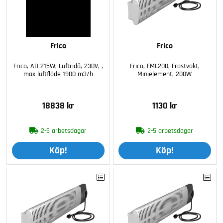
Frico
Frico
Frico, AD 215W, Luftridå, 230V, ,
Frico, FML200, Frostvakt,
max luftflöde 1900 m3/h
Minielement, 200W
18838 kr
1130 kr
2-5 arbetsdagar
2-5 arbetsdagar
Köp!
Köp!