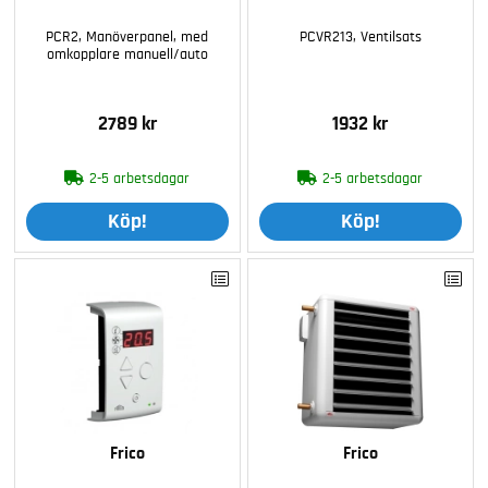
PCR2, Manöverpanel, med
PCVR213, Ventilsats
omkopplare manuell/auto
2789 kr
1932 kr
2-5 arbetsdagar
2-5 arbetsdagar
Köp!
Köp!
Frico
Frico