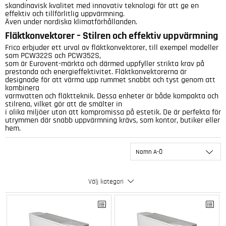
skandinavisk kvalitet med innovativ teknologi för att ge en
effektiv och tillförlitlig uppvärmning.
Även under nordiska klimatförhållanden.
Fläktkonvektorer – Stilren och effektiv uppvärmning
Frico erbjuder ett urval av fläktkonvektorer, till exempel modeller
som PCW322S och PCW352S,
som är Eurovent-märkta och därmed uppfyller strikta krav på
prestanda och energieffektivitet. Fläktkonvektorerna är
designade för att värma upp rummet snabbt och tyst genom att
kombinera
varmvatten och fläktteknik. Dessa enheter är både kompakta och
stilrena, vilket gör att de smälter in
i olika miljöer utan att kompromissa på estetik. De är perfekta för
utrymmen där snabb uppvärmning krävs, som kontor, butiker eller
hem.
Namn A-Ö
Välj kategori