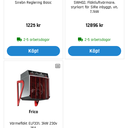
Sirebn Reglering Basic
SWH02, Fläktluftvärmare,
styrkort för SIRe inbyggt, vit,
7,1kW
1225 kr
12896 kr
2-5 arbetsdagar
2-5 arbetsdagar
Köp!
Köp!
Frico
Värmefläkt ELF331, 3kW 230v