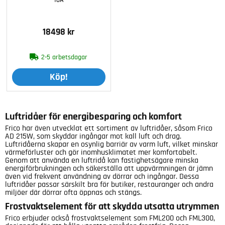
16A
18498 kr
2-5 arbetsdagar
Köp!
Luftridåer för energibesparing och komfort
Frico har även utvecklat ett sortiment av luftridåer, såsom Frico
AD 215W, som skyddar ingångar mot kall luft och drag.
Luftridåerna skapar en osynlig barriär av varm luft, vilket minskar
värmeförluster och gör inomhusklimatet mer komfortabelt.
Genom att använda en luftridå kan fastighetsägare minska
energiförbrukningen och säkerställa att uppvärmningen är jämn
även vid frekvent användning av dörrar och ingångar. Dessa
luftridåer passar särskilt bra för butiker, restauranger och andra
miljöer där dörrar ofta öppnas och stängs.
Frostvaktselement för att skydda utsatta utrymmen
Frico erbjuder också frostvaktselement som FML200 och FML300,