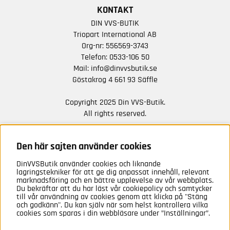
KONTAKT
DIN VVS-BUTIK
Triopart International AB
Org-nr: 556569-3743
Telefon:
0533-106 50
Mail:
info@dinvvsbutik.se
Göstakrog 4 661 93 Säffle
Copyright 2025 Din VVS-Butik.
All rights reserved.
HÅLL DIG UPPDATERAD MED ERBJUDANDEN OCH
NYHETER FRÅN OSS
Den här sajten använder cookies
DinVVSButik använder cookies och liknande
Anmäl mig
lagringstekniker för att ge dig anpassat innehåll, relevant
marknadsföring och en bättre upplevelse av vår webbplats.
Du bekräftar att du har läst vår cookiepolicy och samtycker
till vår användning av cookies genom att klicka på "Stäng
och godkänn". Du kan själv när som helst kontrollera vilka
cookies som sparas i din webbläsare under ”Inställningar”.