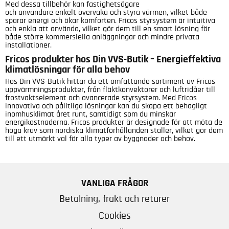
Med dessa tillbehör kan fastighetsägare
och användare enkelt övervaka och styra värmen, vilket både
sparar energi och ökar komforten. Fricos styrsystem är intuitiva
och enkla att använda, vilket gör dem till en smart lösning för
både större kommersiella anläggningar och mindre privata
installationer.
Fricos produkter hos Din VVS-Butik – Energieffektiva
klimatlösningar för alla behov
Hos Din VVS-Butik hittar du ett omfattande sortiment av Fricos
uppvärmningsprodukter, från fläktkonvektorer och luftridåer till
frostvaktselement och avancerade styrsystem. Med Fricos
innovativa och pålitliga lösningar kan du skapa ett behagligt
inomhusklimat året runt, samtidigt som du minskar
energikostnaderna. Fricos produkter är designade för att möta de
höga krav som nordiska klimatförhållanden ställer, vilket gör dem
till ett utmärkt val för alla typer av byggnader och behov.
VANLIGA FRÅGOR
Betalning, frakt och returer
Cookies