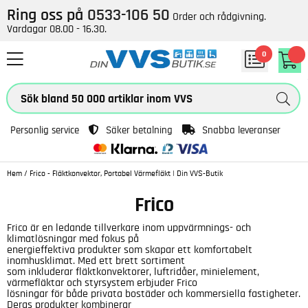
Ring oss på
0533-106 50
Order och rådgivning.
Vardagar 08.00 - 16.30.
0
Personlig service
Säker betalning
Snabba leveranser
Hem
/
Frico - Fläktkonvektor, Portabel Värmefläkt | Din VVS-Butik
Frico
Frico är en ledande tillverkare inom uppvärmnings- och
klimatlösningar med fokus på
energieffektiva produkter som skapar ett komfortabelt
inomhusklimat. Med ett brett sortiment
som inkluderar fläktkonvektorer, luftridåer, minielement,
värmefläktar och styrsystem erbjuder Frico
lösningar för både privata bostäder och kommersiella fastigheter.
Deras produkter kombinerar