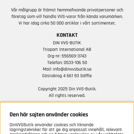
Vår målgrupp är främst hemmafixande privatpersoner och
företag som vill handla VVS-varor från kända varumärken.
Vi har idag cirka 50 000 artiklar i vårt sortimentet.
KONTAKT
DIN VVS-BUTIK
Triopart International AB
Org-nr: 556569-3743
Telefon:
0533-106 50
Mail:
info@dinvvsbutik.se
Göstakrog 4 661 93 Säffle
Copyright 2025 Din VVS-Butik.
All rights reserved.
HÅLL DIG UPPDATERAD MED ERBJUDANDEN OCH
NYHETER FRÅN OSS
Den här sajten använder cookies
DinVVSButik använder cookies och liknande
Anmäl mig
lagringstekniker för att ge dig anpassat innehåll, relevant