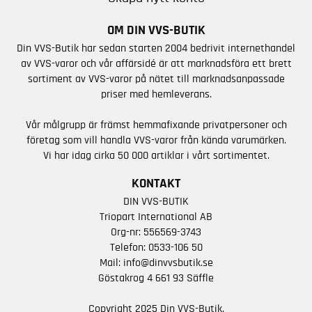
OM DIN VVS-BUTIK
Din VVS-Butik har sedan starten 2004 bedrivit internethandel
av VVS-varor och vår affärsidé är att marknadsföra ett brett
sortiment av VVS-varor på nätet till marknadsanpassade
priser med hemleverans.
Vår målgrupp är främst hemmafixande privatpersoner och
företag som vill handla VVS-varor från kända varumärken.
Vi har idag cirka 50 000 artiklar i vårt sortimentet.
KONTAKT
DIN VVS-BUTIK
Triopart International AB
Org-nr: 556569-3743
Telefon:
0533-106 50
Mail:
info@dinvvsbutik.se
Göstakrog 4 661 93 Säffle
Copyright 2025 Din VVS-Butik.