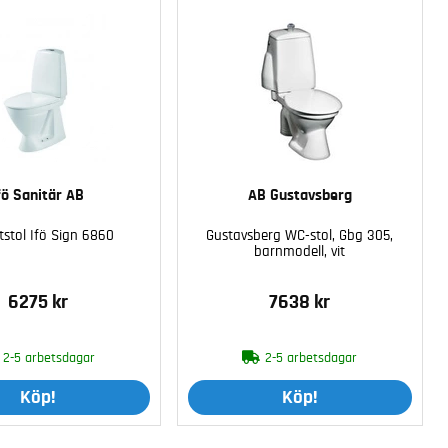
fö Sanitär AB
AB Gustavsberg
tstol Ifö Sign 6860
Gustavsberg WC-stol, Gbg 305,
barnmodell, vit
6275 kr
7638 kr
2-5 arbetsdagar
2-5 arbetsdagar
Köp!
Köp!