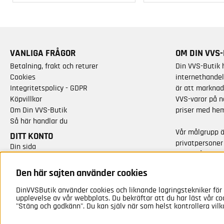
VANLIGA FRÅGOR
OM DIN VVS-
Betalning, frakt och returer
Din VVS-Butik 
Cookies
internethandel
Integritetspolicy - GDPR
är att marknad
Köpvillkor
VVS-varor på n
Om Din VVS-Butik
priser med hem
Så här handlar du
Vår målgrupp 
DITT KONTO
privatpersoner
Din sida
varor från kän
Skapa nytt konto
Vi har idag cirk
Den här sajten använder cookies
sortimentet.
DinVVSButik använder cookies och liknande lagringstekniker för 
upplevelse av vår webbplats. Du bekräftar att du har läst vår co
"Stäng och godkänn". Du kan själv när som helst kontrollera vilk