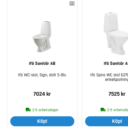
Ifö Sanitär AB
Ifö Sanitär 
Ifö WC-stol, Sign, dolt S-lås.
Ifö Spira WC stol 6270
enkelspolnin
7024 kr
7525 kr
2-5 arbetsdagar
2-5 arbetsd
Köp!
Köp!