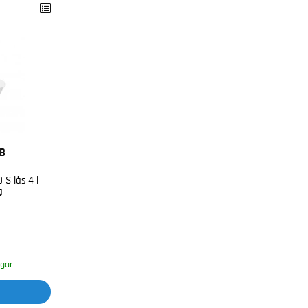
AB
 S lås 4 l
g
agar