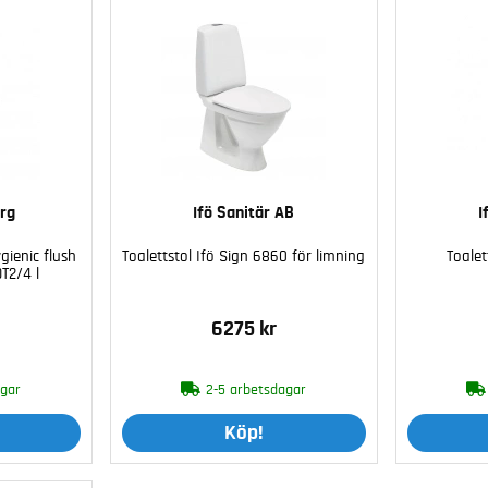
rg
Ifö Sanitär AB
I
gienic flush
Toalettstol Ifö Sign 6860 för limning
Toalet
OT2/4 l
6275 kr
agar
2-5 arbetsdagar
Köp!