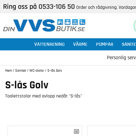
Ring oss på
0533-106 50
Order och rådgivning. Vardagar
VATTENRENING
VÄRME
PUMPAR
SANITE
Personlig serv
Hem
/
Sanitet
/
WC-stolar
/
S-lås Golv
S-lås Golv
Toalettstolar med avlopp nedåt "S-lås"