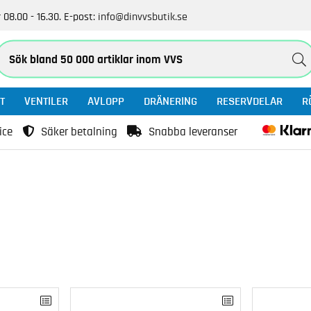
 08.00 - 16.30.
E-post:
info@dinvvsbutik.se
T
VENTILER
AVLOPP
DRÄNERING
RESERVDELAR
R
ice
Säker betalning
Snabba leveranser