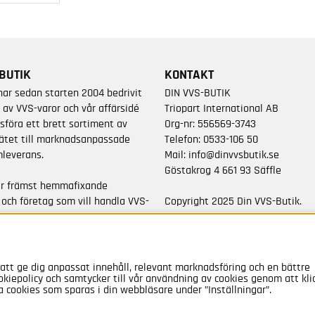
BUTIK
KONTAKT
har sedan starten 2004 bedrivit
DIN VVS-BUTIK
 av VVS-varor och vår affärsidé
Triopart International AB
sföra ett brett sortiment av
Org-nr: 556569-3743
ätet till marknadsanpassade
Telefon:
0533-106 50
leverans.
Mail:
info@dinvvsbutik.se
Göstakrog 4 661 93 Säffle
är främst hemmafixande
 och företag som vill handla VVS-
Copyright 2025 Din VVS-Butik.
da varumärken.
All rights reserved.
a 50 000 artiklar i vårt
att ge dig anpassat innehåll, relevant marknadsföring och en bättre
okiepolicy och samtycker till vår användning av cookies genom att kli
a cookies som sparas i din webbläsare under ”Inställningar”.