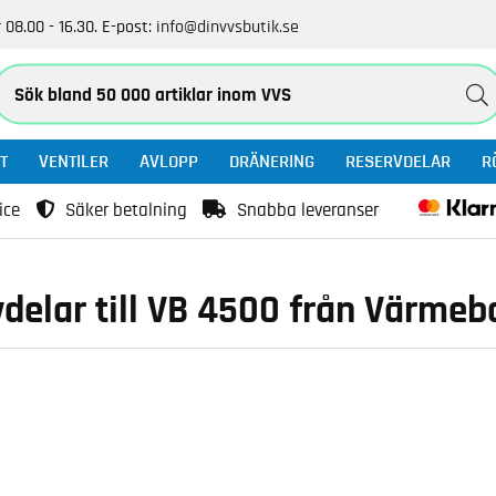
 08.00 - 16.30.
E-post:
info@dinvvsbutik.se
T
VENTILER
AVLOPP
DRÄNERING
RESERVDELAR
R
ice
Säker betalning
Snabba leveranser
delar till VB 4500 från Värme