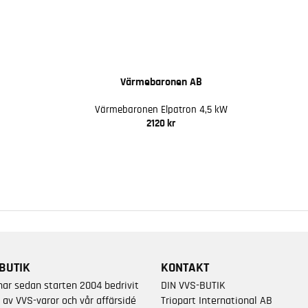
Värmebaronen AB
Värmebaronen Elpatron 4,5 kW
2120 kr
BUTIK
KONTAKT
har sedan starten 2004 bedrivit
DIN VVS-BUTIK
 av VVS-varor och vår affärsidé
Triopart International AB