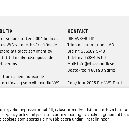
BUTIK
KONTAKT
har sedan starten 2004 bedrivit
DIN VVS-BUTIK
 av VVS-varor och vår affärsidé
Triopart International AB
sföra ett brett sortiment av
Org-nr: 556569-3743
ätet till marknadsanpassade
Telefon:
0533-106 50
leverans.
Mail:
info@dinvvsbutik.se
Göstakrog 4 661 93 Säffle
är främst hemmafixande
 och företag som vill handla VVS-
Copyright 2025 Din VVS-Butik.
da varumärken.
All rights reserved.
a 50 000 artiklar i vårt
att ge dig anpassat innehåll, relevant marknadsföring och en bättre
okiepolicy och samtycker till vår användning av cookies genom att kli
a cookies som sparas i din webbläsare under ”Inställningar”.