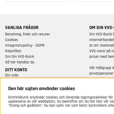
VANLIGA FRÅGOR
OM DIN VVS-
Betalning, frakt och returer
Din VVS-Butik 
Cookies
internethandel
Integritetspolicy - GDPR
är att marknad
Köpvillkor
VVS-varor på n
Om Din VVS-Butik
priser med hem
Så här handlar du
Vår målgrupp 
DITT KONTO
privatpersoner
Din sida
varor från kän
Skapa nytt konto
Vi har idag cirk
Den här sajten använder cookies
sortimentet.
DinVVSButik använder cookies och liknande lagringstekniker för 
upplevelse av vår webbplats. Du bekräftar att du har läst vår co
"Stäng och godkänn". Du kan själv när som helst kontrollera vilk