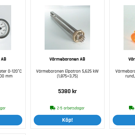
 AB
Värmebaronen AB
Vä
ter 0-120°C
Värmebaronen Elpatron 5,625 kW
Värmebaro
 500 mm
(1,875+3,75)
rund
5380 kr
agar
2-5 arbetsdagar
Köp!