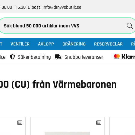
 08.00 - 16.30.
E-post:
info@dinvvsbutik.se
T
VENTILER
AVLOPP
DRÄNERING
RESERVDELAR
R
ice
Säker betalning
Snabba leveranser
000 (CU) från Värmebaronen