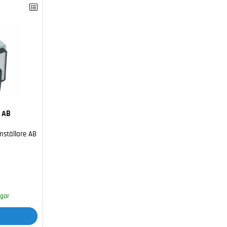
 AB
ställare AB
agar