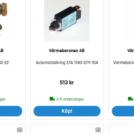
AB
Värmebaronen AB
Vä
42-22
Automatsäkring ETA 1140-G111-10A
Värmebaro
513 kr
agar
2-5 arbetsdagar
Köp!