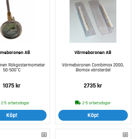
rmebaronen AB
Värmebaronen AB
nen Rökgastermometer
Värmebaronen Combimax 2000,
50-500°C
Biomax vänsterdel
1075 kr
2735 kr
2-5 arbetsdagar
2-5 arbetsdagar
Köp!
Köp!