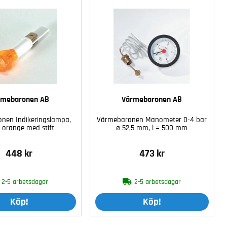
rmebaronen AB
Värmebaronen AB
nen Indikeringslampa,
Värmebaronen Manometer 0-4 bar
, orange med stift
ø 52,5 mm, l = 500 mm
448 kr
473 kr
2-5 arbetsdagar
2-5 arbetsdagar
Köp!
Köp!