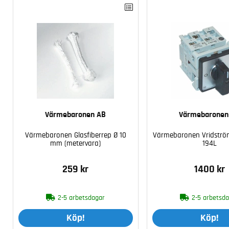
Värmebaronen AB
Värmebaronen
Värmebaronen Glasfiberrep Ø 10
Värmebaronen Vridström
mm (metervara)
194L
259 kr
1400 kr
2-5 arbetsdagar
2-5 arbetsd
Köp!
Köp!