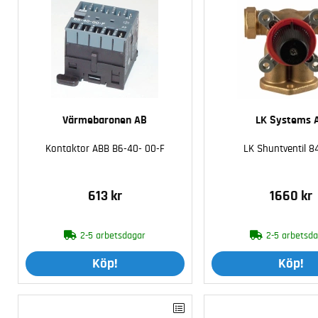
Värmebaronen AB
LK Systems 
Kontaktor ABB B6-40- 00-F
LK Shuntventil 8
613 kr
1660 kr
2-5 arbetsdagar
2-5 arbetsd
Köp!
Köp!