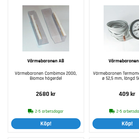
Värmebaronen AB
Värmebaronen
Värmebaronen Combimax 2000,
Värmebaronen Termome
Biomax högerdel
ø 52,5 mm, längd
2680 kr
409 kr
2-5 arbetsdagar
2-5 arbetsd
Köp!
Köp!