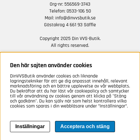
Org-nr: 556569-3743
Telefon:
0533-106 50
Mail:
info@dinvvsbutik.se
Göstakrog 4 661 93 Säffle
Copyright 2025 Din VVS-Butik.
All rights reserved.
HÅLL DIG UPPDATERAD MED ERBJUDANDEN OCH
NYHETER FRÅN OSS
Den här sajten använder cookies
DinVVSButik använder cookies och liknande
Anmäl mig
lagringstekniker för att ge dig anpassat innehåll, relevant
marknadsföring och en bättre upplevelse av vår webbplats.
Du bekräftar att du har läst vår cookiepolicy och samtycker
till vår användning av cookies genom att klicka på "Stäng
och godkänn". Du kan själv när som helst kontrollera vilka
cookies som sparas i din webbläsare under ”Inställningar”.
Inställningar
Acceptera och stäng