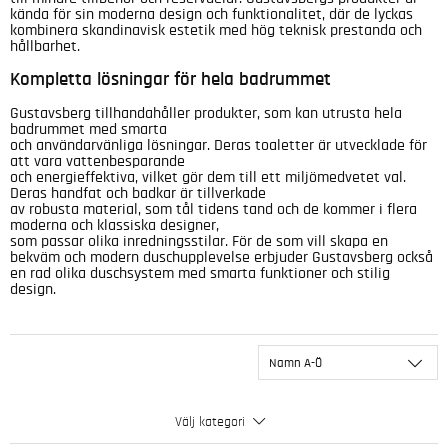
kända för sin moderna design och funktionalitet, där de lyckas
kombinera skandinavisk estetik med hög teknisk prestanda och
hållbarhet.
Kompletta lösningar för hela badrummet
Gustavsberg tillhandahåller produkter, som kan utrusta hela
badrummet med smarta
och användarvänliga lösningar. Deras toaletter är utvecklade för
att vara vattenbesparande
och energieffektiva, vilket gör dem till ett miljömedvetet val.
Deras handfat och badkar är tillverkade
av robusta material, som tål tidens tand och de kommer i flera
moderna och klassiska designer,
som passar olika inredningsstilar. För de som vill skapa en
bekväm och modern duschupplevelse erbjuder Gustavsberg också
en rad olika duschsystem med smarta funktioner och stilig
design.
Namn A-Ö
Välj kategori