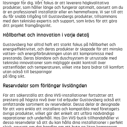
lösningar för dig. Vårt fokus är att leverera högkvalitativa
produkter, som håller länge och fungerar optimalt, oavsett om du
är en professionell installatör eller en hemmafixare. Vi ser till att
du får snabb tillgång till Gustavsbergs produkter, tillsammans
med den tekniska expertis och support, som krävs för att göra
ditt projekt framgångsrikt.
Hållbarhet och innovation i varje detalj
Gustavsberg har alltid haft ett starkt fokus på hållbarhet och
energieffektivitet, och deras produkter är skapade för att minska
vatten- och energiförbrukningen utan att kompromissa med
prestanda. Deras blandare och duschsystem är utrustade med
tekniska innovationer som möjliggör exakt kontroll över
vattenflödet och temperaturen, vilket inte bara bidrar till komfort
utan också till besparingar
på lång sikt.
Reservdelar som förlänger livslängden
För att säkerställa att dina VVS-installationer fortsätter att
prestera på högsta nivå över tid erbjuder Gustavsberg också ett
omfattande sortiment av reservdelar. Dessa delar är designade
för att vara enkla att installera och kompatibla med företagets
övriga produkter, vilket gör det enkelt att utföra nödvändiga
reparationer och underhåll. Hos Din VVS-butik tillhandahåller vi
dessa reservdelar så att du kan hålla dina installationer i perfekt