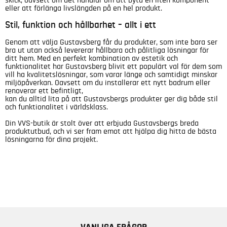
skick, oavsett om det handlar om att byta en liten komponent
eller att förlänga livslängden på en hel produkt.
Stil, funktion och hållbarhet – allt i ett
Genom att välja Gustavsberg får du produkter, som inte bara ser
bra ut utan också levererar hållbara och pålitliga lösningar för
ditt hem. Med en perfekt kombination av estetik och
funktionalitet har Gustavsberg blivit ett populärt val för dem som
vill ha kvalitetslösningar, som varar länge och samtidigt minskar
miljöpåverkan. Oavsett om du installerar ett nytt badrum eller
renoverar ett befintligt,
kan du alltid lita på att Gustavsbergs produkter ger dig både stil
och funktionalitet i världsklass.
Din VVS-butik är stolt över att erbjuda Gustavsbergs breda
produktutbud, och vi ser fram emot att hjälpa dig hitta de bästa
lösningarna för dina projekt.