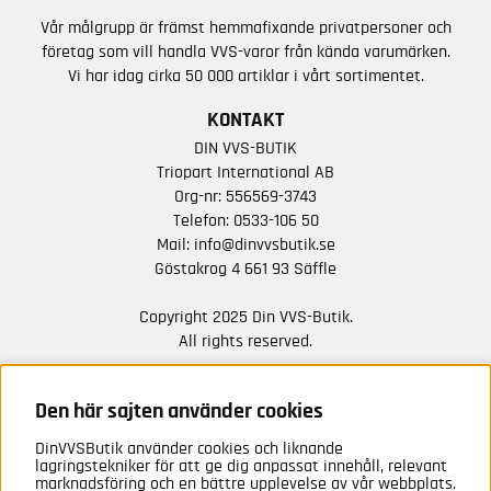
Vår målgrupp är främst hemmafixande privatpersoner och
företag som vill handla VVS-varor från kända varumärken.
Vi har idag cirka 50 000 artiklar i vårt sortimentet.
KONTAKT
DIN VVS-BUTIK
Triopart International AB
Org-nr: 556569-3743
Telefon:
0533-106 50
Mail:
info@dinvvsbutik.se
Göstakrog 4 661 93 Säffle
Copyright 2025 Din VVS-Butik.
All rights reserved.
HÅLL DIG UPPDATERAD MED ERBJUDANDEN OCH
NYHETER FRÅN OSS
Den här sajten använder cookies
DinVVSButik använder cookies och liknande
Anmäl mig
lagringstekniker för att ge dig anpassat innehåll, relevant
marknadsföring och en bättre upplevelse av vår webbplats.