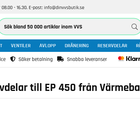
 08.00 - 16.30.
E-post:
info@dinvvsbutik.se
T
VENTILER
AVLOPP
DRÄNERING
RESERVDELAR
R
ice
Säker betalning
Snabba leveranser
vdelar till EP 450 från Värmeb