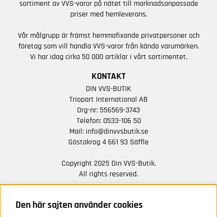
sortiment av VVS-varor på nätet till marknadsanpassade
priser med hemleverans.
Vår målgrupp är främst hemmafixande privatpersoner och
företag som vill handla VVS-varor från kända varumärken.
Vi har idag cirka 50 000 artiklar i vårt sortimentet.
KONTAKT
DIN VVS-BUTIK
Triopart International AB
Org-nr: 556569-3743
Telefon:
0533-106 50
Mail:
info@dinvvsbutik.se
Göstakrog 4 661 93 Säffle
Copyright 2025 Din VVS-Butik.
All rights reserved.
HÅLL DIG UPPDATERAD MED ERBJUDANDEN OCH
NYHETER FRÅN OSS
Den här sajten använder cookies