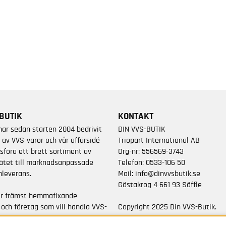
BUTIK
KONTAKT
har sedan starten 2004 bedrivit
DIN VVS-BUTIK
 av VVS-varor och vår affärsidé
Triopart International AB
sföra ett brett sortiment av
Org-nr: 556569-3743
ätet till marknadsanpassade
Telefon:
0533-106 50
leverans.
Mail:
info@dinvvsbutik.se
Göstakrog 4 661 93 Säffle
är främst hemmafixande
 och företag som vill handla VVS-
Copyright 2025 Din VVS-Butik.
da varumärken.
All rights reserved.