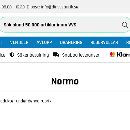
 08.00 - 16.30.
E-post:
info@dinvvsbutik.se
T
VENTILER
AVLOPP
DRÄNERING
RESERVDELAR
R
ice
Säker betalning
Snabba leveranser
Normo
 produkter under denna rubrik.