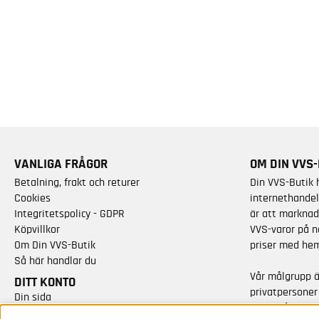
VANLIGA FRÅGOR
OM DIN VVS-
Betalning, frakt och returer
Din VVS-Butik 
Cookies
internethandel
Integritetspolicy - GDPR
är att marknad
Köpvillkor
VVS-varor på n
Om Din VVS-Butik
priser med hem
Så här handlar du
Vår målgrupp 
DITT KONTO
privatpersoner
Din sida
varor från kän
Skapa nytt konto