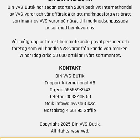
Din VVS-Butik har sedan starten 2004 bedrivit internethandel
av VVS-varor och vår affärsidé är att marknadsföra ett brett
sortiment av VVS-varor på nätet till marknadsanpassade
priser med hemleverans.
Vår målgrupp är främst hemmafixande privatpersoner och
företag som vill handla VVS-varor från kända varumärken.
Vi har idag cirka 50 000 artiklar i vårt sortimentet.
KONTAKT
DIN VVS-BUTIK
Triopart International AB
Org-nr: 556569-3743
Telefon:
0533-106 50
Mail:
info@dinvvsbutik.se
Göstakrog 4 661 93 Säffle
Copyright 2025 Din VVS-Butik.
All rights reserved.